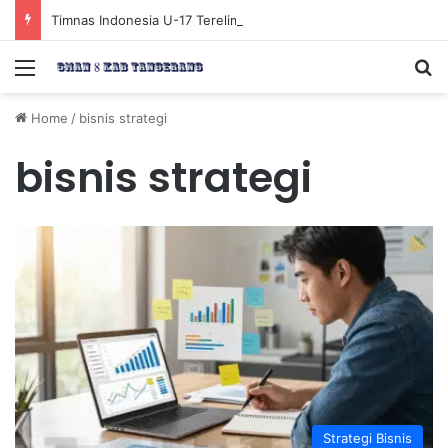
Timnas Indonesia U-17 Tereliminasi, Berikut 4 Tim Lolos ke Semifinal Piala AFF U-17 2026
Menu
Se
Home
/
bisnis strategi
bisnis strategi
Strategi Bisnis