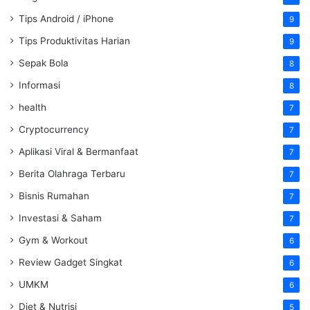
Tips Android / iPhone
9
Tips Produktivitas Harian
9
Sepak Bola
8
Informasi
8
health
7
Cryptocurrency
7
Aplikasi Viral & Bermanfaat
7
Berita Olahraga Terbaru
7
Bisnis Rumahan
7
Investasi & Saham
7
Gym & Workout
6
Review Gadget Singkat
6
UMKM
6
Diet & Nutrisi
5