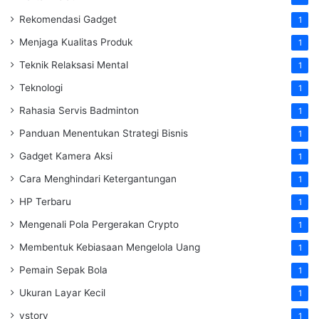
Rekomendasi Gadget
1
Menjaga Kualitas Produk
1
Teknik Relaksasi Mental
1
Teknologi
1
Rahasia Servis Badminton
1
Panduan Menentukan Strategi Bisnis
1
Gadget Kamera Aksi
1
Cara Menghindari Ketergantungan
1
HP Terbaru
1
Mengenali Pola Pergerakan Crypto
1
Membentuk Kebiasaan Mengelola Uang
1
Pemain Sepak Bola
1
Ukuran Layar Kecil
1
vstory
1