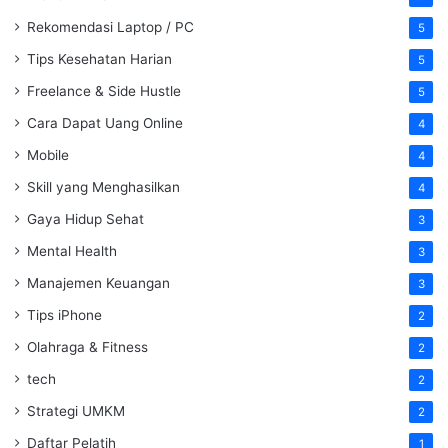
Rekomendasi Laptop / PC
5
Tips Kesehatan Harian
5
Freelance & Side Hustle
5
Cara Dapat Uang Online
4
Mobile
4
Skill yang Menghasilkan
4
Gaya Hidup Sehat
3
Mental Health
3
Manajemen Keuangan
3
Tips iPhone
2
Olahraga & Fitness
2
tech
2
Strategi UMKM
2
Daftar Pelatih
1