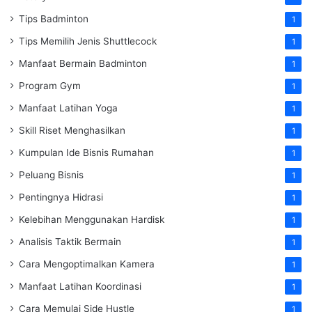
Tips Badminton
1
Tips Memilih Jenis Shuttlecock
1
Manfaat Bermain Badminton
1
Program Gym
1
Manfaat Latihan Yoga
1
Skill Riset Menghasilkan
1
Kumpulan Ide Bisnis Rumahan
1
Peluang Bisnis
1
Pentingnya Hidrasi
1
Kelebihan Menggunakan Hardisk
1
Analisis Taktik Bermain
1
Cara Mengoptimalkan Kamera
1
Manfaat Latihan Koordinasi
1
Cara Memulai Side Hustle
1