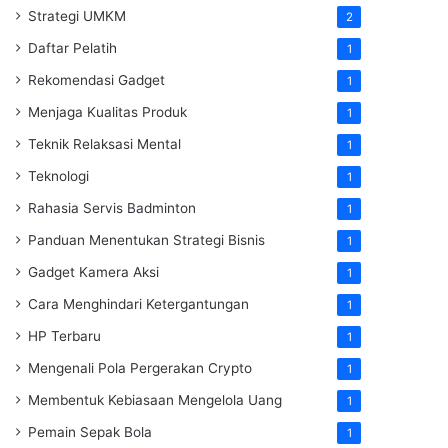
Strategi UMKM
2
Daftar Pelatih
1
Rekomendasi Gadget
1
Menjaga Kualitas Produk
1
Teknik Relaksasi Mental
1
Teknologi
1
Rahasia Servis Badminton
1
Panduan Menentukan Strategi Bisnis
1
Gadget Kamera Aksi
1
Cara Menghindari Ketergantungan
1
HP Terbaru
1
Mengenali Pola Pergerakan Crypto
1
Membentuk Kebiasaan Mengelola Uang
1
Pemain Sepak Bola
1