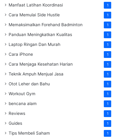
Manfaat Latihan Koordinasi
1
Cara Memulai Side Hustle
1
Memaksimalkan Forehand Badminton
1
Panduan Meningkatkan Kualitas
1
Laptop Ringan Dan Murah
1
Cara iPhone
1
Cara Menjaga Kesehatan Harian
1
Teknik Ampuh Menjual Jasa
1
Otot Leher dan Bahu
1
Workout Gym
1
bencana alam
1
Reviews
1
Guides
1
Tips Membeli Saham
1