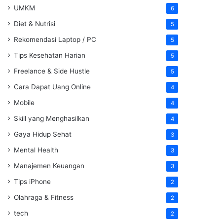
UMKM
6
Diet & Nutrisi
5
Rekomendasi Laptop / PC
5
Tips Kesehatan Harian
5
Freelance & Side Hustle
5
Cara Dapat Uang Online
4
Mobile
4
Skill yang Menghasilkan
4
Gaya Hidup Sehat
3
Mental Health
3
Manajemen Keuangan
3
Tips iPhone
2
Olahraga & Fitness
2
tech
2