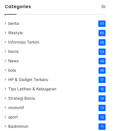
Categories
berita
111
lifestyle
65
Informasi Terkini
56
bisnis
53
News
49
bola
46
HP & Gadget Terbaru
17
Tips Latihan & Kebugaran
15
Strategi Bisnis
14
otomotif
13
sport
13
Badminton
11