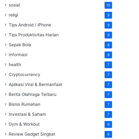
sosial
10
religi
9
Tips Android / iPhone
9
Tips Produktivitas Harian
9
Sepak Bola
8
Informasi
8
health
7
Cryptocurrency
7
Aplikasi Viral & Bermanfaat
7
Berita Olahraga Terbaru
7
Bisnis Rumahan
7
Investasi & Saham
7
Gym & Workout
6
Review Gadget Singkat
6