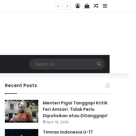
Log In
View your shopping 
Random Article
Sidebar
2026
Search
for
Recent Posts
Menteri Pigai Tanggapi Kritik
Feri Amsari: Tidak Perlu
Dipolisikan atau Ditanggapi!
April 19, 2026
Timnas Indonesia U-17