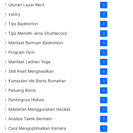
Ukuran Layar Kecil
1
vstory
1
Tips Badminton
1
Tips Memilih Jenis Shuttlecock
1
Manfaat Bermain Badminton
1
Program Gym
1
Manfaat Latihan Yoga
1
Skill Riset Menghasilkan
1
Kumpulan Ide Bisnis Rumahan
1
Peluang Bisnis
1
Pentingnya Hidrasi
1
Kelebihan Menggunakan Hardisk
1
Analisis Taktik Bermain
1
Cara Mengoptimalkan Kamera
1