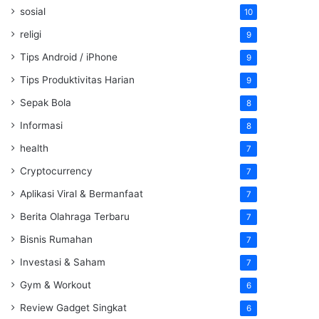
sosial
10
religi
9
Tips Android / iPhone
9
Tips Produktivitas Harian
9
Sepak Bola
8
Informasi
8
health
7
Cryptocurrency
7
Aplikasi Viral & Bermanfaat
7
Berita Olahraga Terbaru
7
Bisnis Rumahan
7
Investasi & Saham
7
Gym & Workout
6
Review Gadget Singkat
6