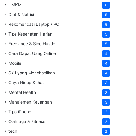
UMKM
6
Diet & Nutrisi
5
Rekomendasi Laptop / PC
5
Tips Kesehatan Harian
5
Freelance & Side Hustle
5
Cara Dapat Uang Online
4
Mobile
4
Skill yang Menghasilkan
4
Gaya Hidup Sehat
3
Mental Health
3
Manajemen Keuangan
3
Tips iPhone
2
Olahraga & Fitness
2
tech
2