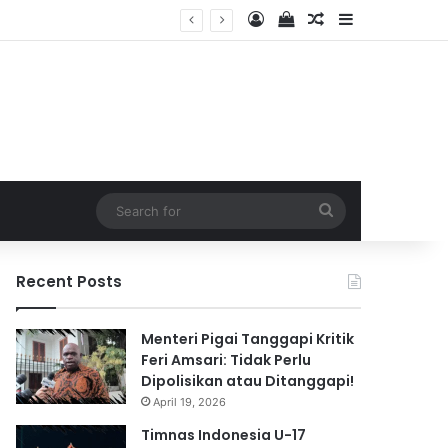
Log In
View your shopping 
Random Article
Sidebar
2026
Search
for
Recent Posts
Menteri Pigai Tanggapi Kritik
Feri Amsari: Tidak Perlu
Dipolisikan atau Ditanggapi!
April 19, 2026
Timnas Indonesia U-17