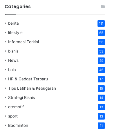
Categories
berita
111
lifestyle
65
Informasi Terkini
56
bisnis
53
News
49
bola
46
HP & Gadget Terbaru
17
Tips Latihan & Kebugaran
15
Strategi Bisnis
14
otomotif
13
sport
13
Badminton
11