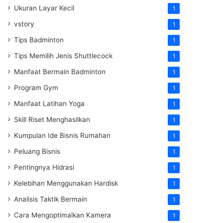
Ukuran Layar Kecil
1
vstory
1
Tips Badminton
1
Tips Memilih Jenis Shuttlecock
1
Manfaat Bermain Badminton
1
Program Gym
1
Manfaat Latihan Yoga
1
Skill Riset Menghasilkan
1
Kumpulan Ide Bisnis Rumahan
1
Peluang Bisnis
1
Pentingnya Hidrasi
1
Kelebihan Menggunakan Hardisk
1
Analisis Taktik Bermain
1
Cara Mengoptimalkan Kamera
1