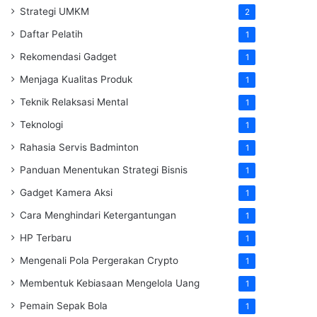
Strategi UMKM
2
Daftar Pelatih
1
Rekomendasi Gadget
1
Menjaga Kualitas Produk
1
Teknik Relaksasi Mental
1
Teknologi
1
Rahasia Servis Badminton
1
Panduan Menentukan Strategi Bisnis
1
Gadget Kamera Aksi
1
Cara Menghindari Ketergantungan
1
HP Terbaru
1
Mengenali Pola Pergerakan Crypto
1
Membentuk Kebiasaan Mengelola Uang
1
Pemain Sepak Bola
1