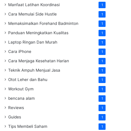
Manfaat Latihan Koordinasi
1
Cara Memulai Side Hustle
1
Memaksimalkan Forehand Badminton
1
Panduan Meningkatkan Kualitas
1
Laptop Ringan Dan Murah
1
Cara iPhone
1
Cara Menjaga Kesehatan Harian
1
Teknik Ampuh Menjual Jasa
1
Otot Leher dan Bahu
1
Workout Gym
1
bencana alam
1
Reviews
1
Guides
1
Tips Membeli Saham
1