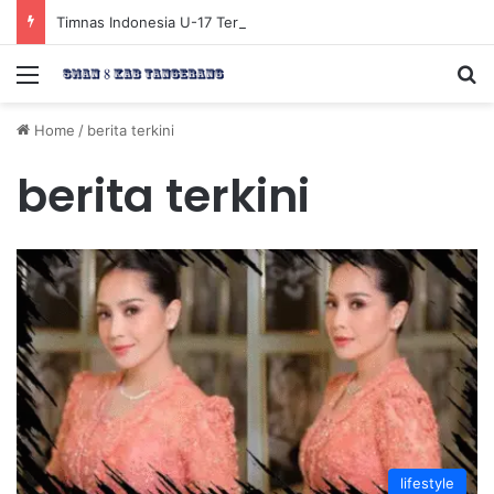
Timnas Indonesia U-17 Tereliminasi, Berikut 4 Tim Lolos ke Semifinal Piala AFF U-17 2026
Menu
Se
Home
/
berita terkini
berita terkini
lifestyle