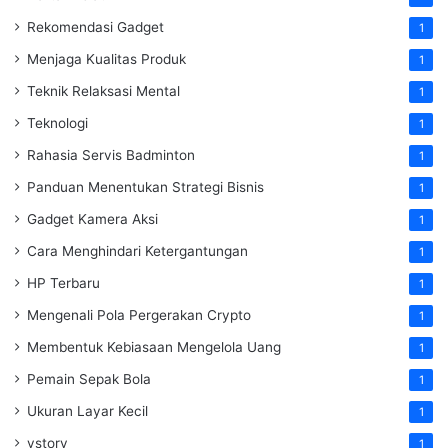
Rekomendasi Gadget
1
Menjaga Kualitas Produk
1
Teknik Relaksasi Mental
1
Teknologi
1
Rahasia Servis Badminton
1
Panduan Menentukan Strategi Bisnis
1
Gadget Kamera Aksi
1
Cara Menghindari Ketergantungan
1
HP Terbaru
1
Mengenali Pola Pergerakan Crypto
1
Membentuk Kebiasaan Mengelola Uang
1
Pemain Sepak Bola
1
Ukuran Layar Kecil
1
vstory
1