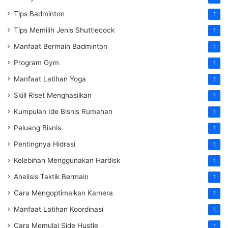
Tips Badminton
1
Tips Memilih Jenis Shuttlecock
1
Manfaat Bermain Badminton
1
Program Gym
1
Manfaat Latihan Yoga
1
Skill Riset Menghasilkan
1
Kumpulan Ide Bisnis Rumahan
1
Peluang Bisnis
1
Pentingnya Hidrasi
1
Kelebihan Menggunakan Hardisk
1
Analisis Taktik Bermain
1
Cara Mengoptimalkan Kamera
1
Manfaat Latihan Koordinasi
1
Cara Memulai Side Hustle
1