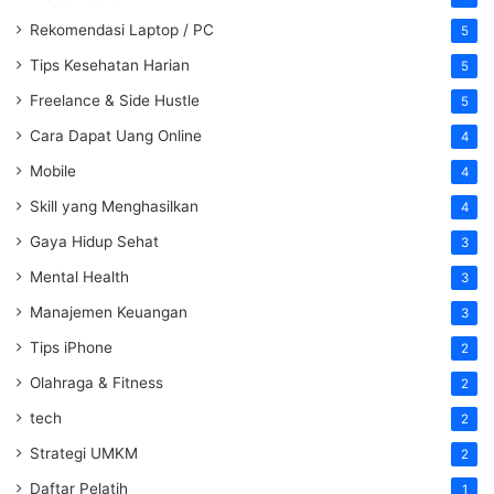
Rekomendasi Laptop / PC
5
Tips Kesehatan Harian
5
Freelance & Side Hustle
5
Cara Dapat Uang Online
4
Mobile
4
Skill yang Menghasilkan
4
Gaya Hidup Sehat
3
Mental Health
3
Manajemen Keuangan
3
Tips iPhone
2
Olahraga & Fitness
2
tech
2
Strategi UMKM
2
Daftar Pelatih
1