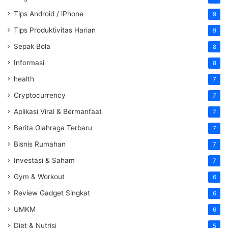
Tips Android / iPhone
9
Tips Produktivitas Harian
9
Sepak Bola
8
Informasi
8
health
7
Cryptocurrency
7
Aplikasi Viral & Bermanfaat
7
Berita Olahraga Terbaru
7
Bisnis Rumahan
7
Investasi & Saham
7
Gym & Workout
6
Review Gadget Singkat
6
UMKM
6
Diet & Nutrisi
5