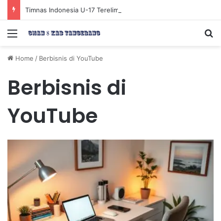
Timnas Indonesia U-17 Tereliminasi, Berikut 4 Tim Lolos ke Semifinal Piala AFF U-17 2026
Menu
Se
Home
/
Berbisnis di YouTube
Berbisnis di
YouTube