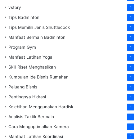
vstory
1
Tips Badminton
1
Tips Memilih Jenis Shuttlecock
1
Manfaat Bermain Badminton
1
Program Gym
1
Manfaat Latihan Yoga
1
Skill Riset Menghasilkan
1
Kumpulan Ide Bisnis Rumahan
1
Peluang Bisnis
1
Pentingnya Hidrasi
1
Kelebihan Menggunakan Hardisk
1
Analisis Taktik Bermain
1
Cara Mengoptimalkan Kamera
1
Manfaat Latihan Koordinasi
1