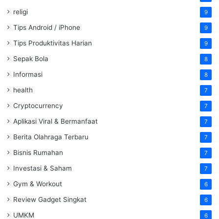
religi
9
Tips Android / iPhone
9
Tips Produktivitas Harian
9
Sepak Bola
8
Informasi
8
health
7
Cryptocurrency
7
Aplikasi Viral & Bermanfaat
7
Berita Olahraga Terbaru
7
Bisnis Rumahan
7
Investasi & Saham
7
Gym & Workout
6
Review Gadget Singkat
6
UMKM
6