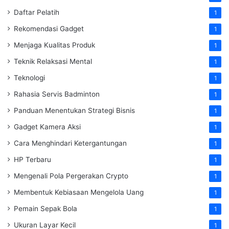
Daftar Pelatih
1
Rekomendasi Gadget
1
Menjaga Kualitas Produk
1
Teknik Relaksasi Mental
1
Teknologi
1
Rahasia Servis Badminton
1
Panduan Menentukan Strategi Bisnis
1
Gadget Kamera Aksi
1
Cara Menghindari Ketergantungan
1
HP Terbaru
1
Mengenali Pola Pergerakan Crypto
1
Membentuk Kebiasaan Mengelola Uang
1
Pemain Sepak Bola
1
Ukuran Layar Kecil
1