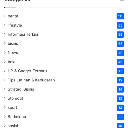
berita
111
lifestyle
65
Informasi Terkini
56
bisnis
53
News
49
bola
46
HP & Gadget Terbaru
17
Tips Latihan & Kebugaran
15
Strategi Bisnis
14
otomotif
13
sport
13
Badminton
11
sosial
10