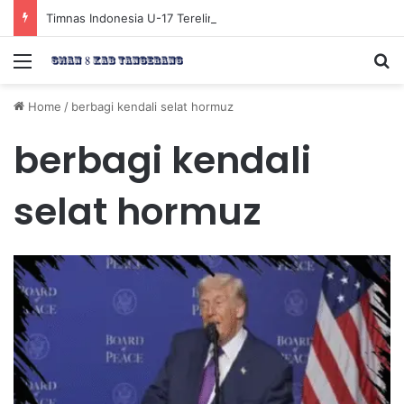
Timnas Indonesia U-17 Tereliminasi, Berikut 4 Tim Lolos ke Semifinal Piala AFF U-17 2026
Menu
Se
Home
/
berbagi kendali selat hormuz
berbagi kendali
selat hormuz