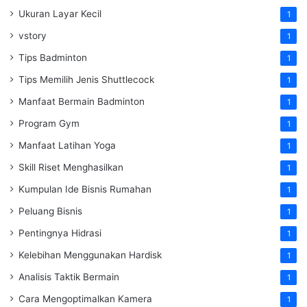
Ukuran Layar Kecil
1
vstory
1
Tips Badminton
1
Tips Memilih Jenis Shuttlecock
1
Manfaat Bermain Badminton
1
Program Gym
1
Manfaat Latihan Yoga
1
Skill Riset Menghasilkan
1
Kumpulan Ide Bisnis Rumahan
1
Peluang Bisnis
1
Pentingnya Hidrasi
1
Kelebihan Menggunakan Hardisk
1
Analisis Taktik Bermain
1
Cara Mengoptimalkan Kamera
1