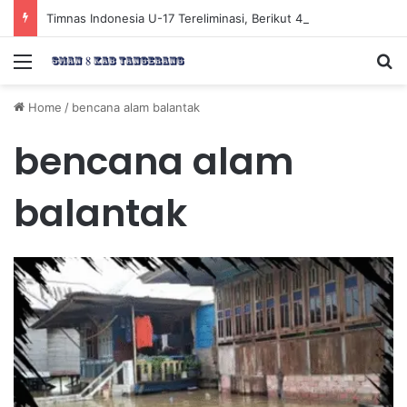
Timnas Indonesia U-17 Tereliminasi, Berikut 4 Tim Lolos ke Semifinal Piala AFF U-17 2026
Menu
Se
Home
/
bencana alam balantak
bencana alam
balantak