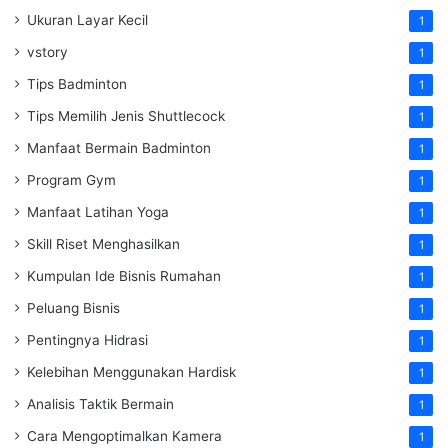
Ukuran Layar Kecil
1
vstory
1
Tips Badminton
1
Tips Memilih Jenis Shuttlecock
1
Manfaat Bermain Badminton
1
Program Gym
1
Manfaat Latihan Yoga
1
Skill Riset Menghasilkan
1
Kumpulan Ide Bisnis Rumahan
1
Peluang Bisnis
1
Pentingnya Hidrasi
1
Kelebihan Menggunakan Hardisk
1
Analisis Taktik Bermain
1
Cara Mengoptimalkan Kamera
1