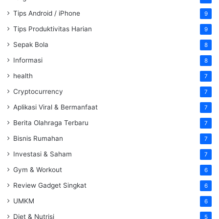
Tips Android / iPhone
9
Tips Produktivitas Harian
9
Sepak Bola
8
Informasi
8
health
7
Cryptocurrency
7
Aplikasi Viral & Bermanfaat
7
Berita Olahraga Terbaru
7
Bisnis Rumahan
7
Investasi & Saham
7
Gym & Workout
6
Review Gadget Singkat
6
UMKM
6
Diet & Nutrisi
5