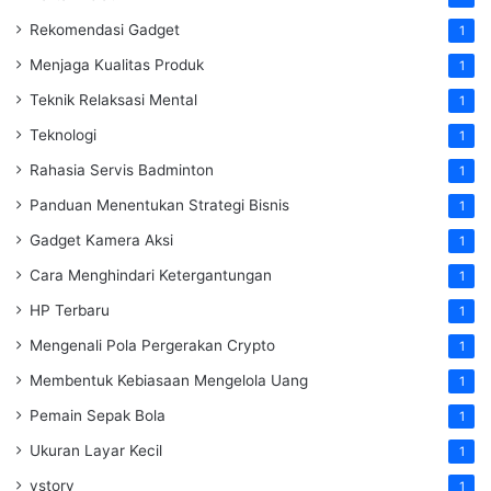
Rekomendasi Gadget
1
Menjaga Kualitas Produk
1
Teknik Relaksasi Mental
1
Teknologi
1
Rahasia Servis Badminton
1
Panduan Menentukan Strategi Bisnis
1
Gadget Kamera Aksi
1
Cara Menghindari Ketergantungan
1
HP Terbaru
1
Mengenali Pola Pergerakan Crypto
1
Membentuk Kebiasaan Mengelola Uang
1
Pemain Sepak Bola
1
Ukuran Layar Kecil
1
vstory
1