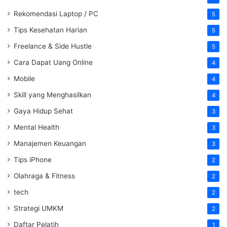
Rekomendasi Laptop / PC
5
Tips Kesehatan Harian
5
Freelance & Side Hustle
5
Cara Dapat Uang Online
4
Mobile
4
Skill yang Menghasilkan
4
Gaya Hidup Sehat
3
Mental Health
3
Manajemen Keuangan
3
Tips iPhone
2
Olahraga & Fitness
2
tech
2
Strategi UMKM
2
Daftar Pelatih
1