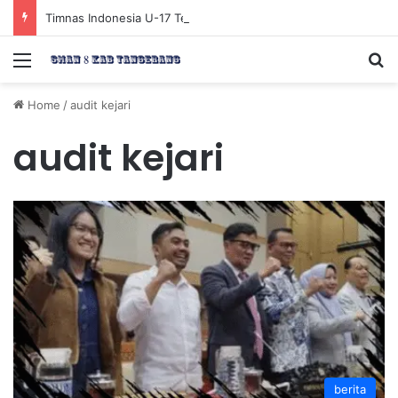
Timnas Indonesia U-17 Tereliminasi, Berikut 4 Tim Lolos ke Semifinal Piala AFF U-17 2026
Menu
Se
Home
/
audit kejari
audit kejari
berita