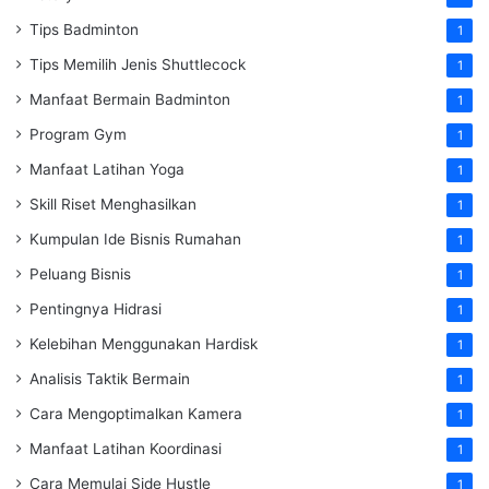
Tips Badminton
1
Tips Memilih Jenis Shuttlecock
1
Manfaat Bermain Badminton
1
Program Gym
1
Manfaat Latihan Yoga
1
Skill Riset Menghasilkan
1
Kumpulan Ide Bisnis Rumahan
1
Peluang Bisnis
1
Pentingnya Hidrasi
1
Kelebihan Menggunakan Hardisk
1
Analisis Taktik Bermain
1
Cara Mengoptimalkan Kamera
1
Manfaat Latihan Koordinasi
1
Cara Memulai Side Hustle
1