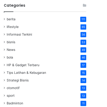
Categories
berita
111
lifestyle
65
Informasi Terkini
56
bisnis
53
News
49
bola
46
HP & Gadget Terbaru
17
Tips Latihan & Kebugaran
15
Strategi Bisnis
14
otomotif
13
sport
13
Badminton
11