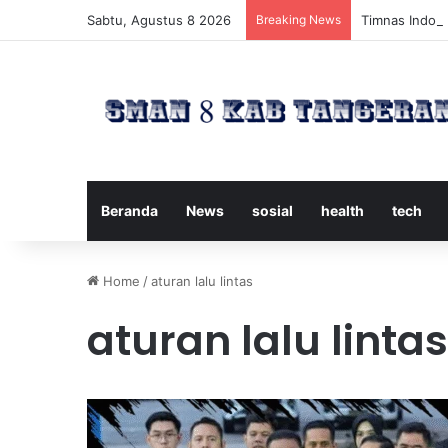
Sabtu, Agustus 8 2026
Breaking News
Timnas Indone
Beranda
News
sosial
health
tech
Home
/
aturan lalu lintas
aturan lalu lintas