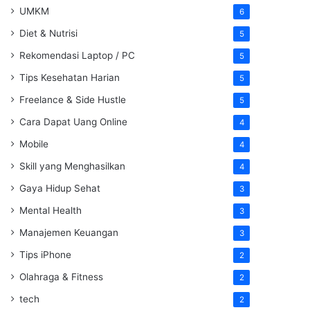
UMKM
6
Diet & Nutrisi
5
Rekomendasi Laptop / PC
5
Tips Kesehatan Harian
5
Freelance & Side Hustle
5
Cara Dapat Uang Online
4
Mobile
4
Skill yang Menghasilkan
4
Gaya Hidup Sehat
3
Mental Health
3
Manajemen Keuangan
3
Tips iPhone
2
Olahraga & Fitness
2
tech
2