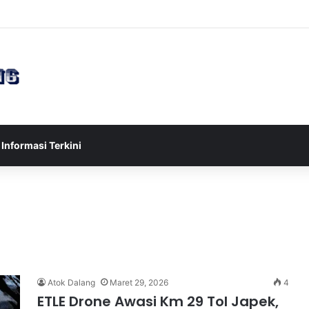
sia U-17 Tereliminasi, Berikut 4 Tim Lolos ke Semifinal Piala AFF U-17 
Informasi Terkini
Atok Dalang
Maret 29, 2026
4
ETLE Drone Awasi Km 29 Tol Japek,