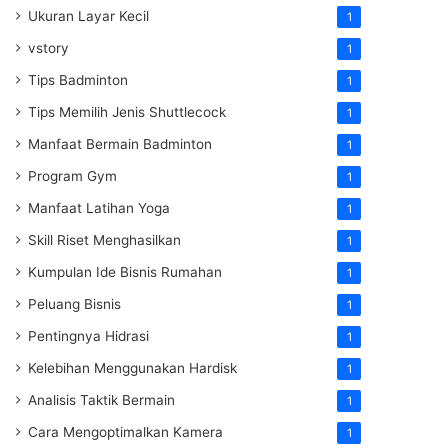
Ukuran Layar Kecil
1
vstory
1
Tips Badminton
1
Tips Memilih Jenis Shuttlecock
1
Manfaat Bermain Badminton
1
Program Gym
1
Manfaat Latihan Yoga
1
Skill Riset Menghasilkan
1
Kumpulan Ide Bisnis Rumahan
1
Peluang Bisnis
1
Pentingnya Hidrasi
1
Kelebihan Menggunakan Hardisk
1
Analisis Taktik Bermain
1
Cara Mengoptimalkan Kamera
1