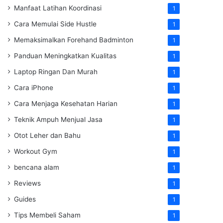
Manfaat Latihan Koordinasi
1
Cara Memulai Side Hustle
1
Memaksimalkan Forehand Badminton
1
Panduan Meningkatkan Kualitas
1
Laptop Ringan Dan Murah
1
Cara iPhone
1
Cara Menjaga Kesehatan Harian
1
Teknik Ampuh Menjual Jasa
1
Otot Leher dan Bahu
1
Workout Gym
1
bencana alam
1
Reviews
1
Guides
1
Tips Membeli Saham
1