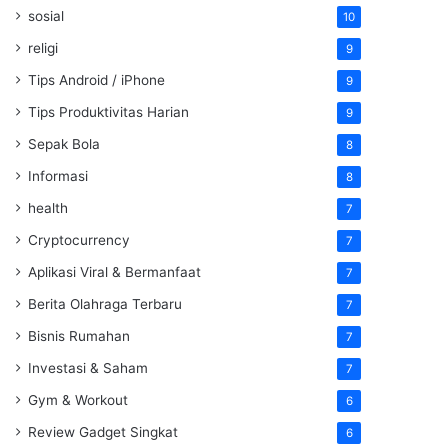
sosial
10
religi
9
Tips Android / iPhone
9
Tips Produktivitas Harian
9
Sepak Bola
8
Informasi
8
health
7
Cryptocurrency
7
Aplikasi Viral & Bermanfaat
7
Berita Olahraga Terbaru
7
Bisnis Rumahan
7
Investasi & Saham
7
Gym & Workout
6
Review Gadget Singkat
6