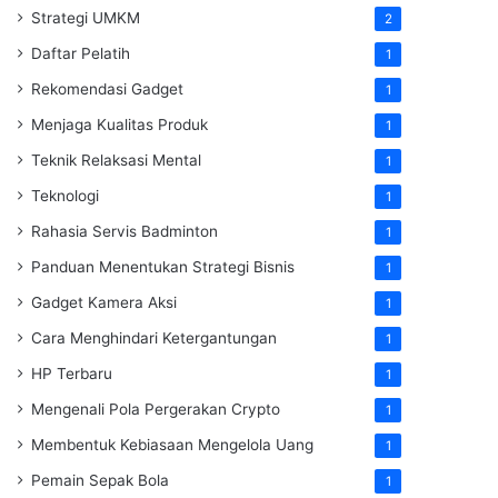
Strategi UMKM
2
Daftar Pelatih
1
Rekomendasi Gadget
1
Menjaga Kualitas Produk
1
Teknik Relaksasi Mental
1
Teknologi
1
Rahasia Servis Badminton
1
Panduan Menentukan Strategi Bisnis
1
Gadget Kamera Aksi
1
Cara Menghindari Ketergantungan
1
HP Terbaru
1
Mengenali Pola Pergerakan Crypto
1
Membentuk Kebiasaan Mengelola Uang
1
Pemain Sepak Bola
1