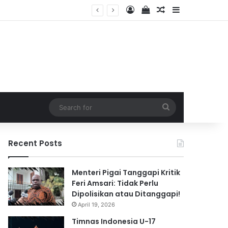
Log In
View your shopping 
Random Article
Sidebar
2026
Search
for
Recent Posts
Menteri Pigai Tanggapi Kritik
Feri Amsari: Tidak Perlu
Dipolisikan atau Ditanggapi!
April 19, 2026
Timnas Indonesia U-17