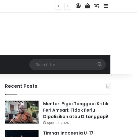
Log In
View your shopping 
Random Article
Sidebar
2026
Search
for
Recent Posts
Menteri Pigai Tanggapi Kritik
Feri Amsari: Tidak Perlu
Dipolisikan atau Ditanggapi!
April 19, 2026
Timnas Indonesia U-17