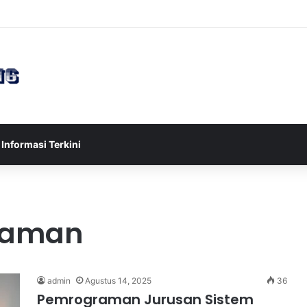
sia U-17 Tereliminasi, Berikut 4 Tim Lolos ke Semifinal Piala AFF U-17 
Informasi Terkini
graman
admin
Agustus 14, 2025
36
Pemrograman Jurusan Sistem