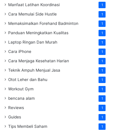
Manfaat Latihan Koordinasi
1
Cara Memulai Side Hustle
1
Memaksimalkan Forehand Badminton
1
Panduan Meningkatkan Kualitas
1
Laptop Ringan Dan Murah
1
Cara iPhone
1
Cara Menjaga Kesehatan Harian
1
Teknik Ampuh Menjual Jasa
1
Otot Leher dan Bahu
1
Workout Gym
1
bencana alam
1
Reviews
1
Guides
1
Tips Membeli Saham
1