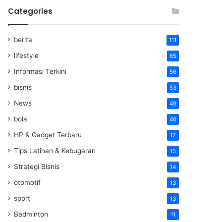
Categories
berita
111
lifestyle
65
Informasi Terkini
56
bisnis
53
News
49
bola
46
HP & Gadget Terbaru
17
Tips Latihan & Kebugaran
15
Strategi Bisnis
14
otomotif
13
sport
13
Badminton
11