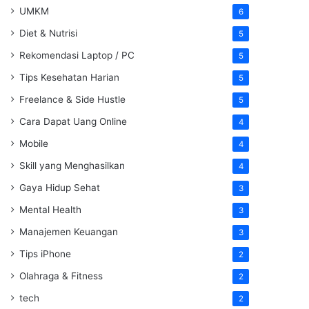
UMKM
6
Diet & Nutrisi
5
Rekomendasi Laptop / PC
5
Tips Kesehatan Harian
5
Freelance & Side Hustle
5
Cara Dapat Uang Online
4
Mobile
4
Skill yang Menghasilkan
4
Gaya Hidup Sehat
3
Mental Health
3
Manajemen Keuangan
3
Tips iPhone
2
Olahraga & Fitness
2
tech
2