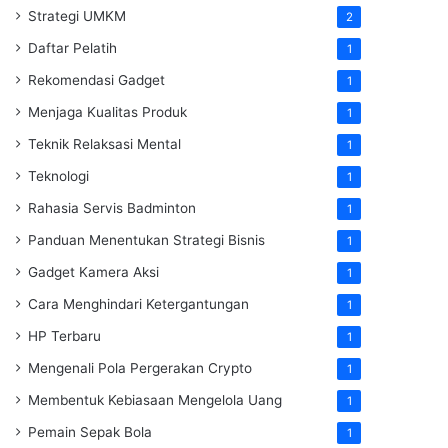
Strategi UMKM
2
Daftar Pelatih
1
Rekomendasi Gadget
1
Menjaga Kualitas Produk
1
Teknik Relaksasi Mental
1
Teknologi
1
Rahasia Servis Badminton
1
Panduan Menentukan Strategi Bisnis
1
Gadget Kamera Aksi
1
Cara Menghindari Ketergantungan
1
HP Terbaru
1
Mengenali Pola Pergerakan Crypto
1
Membentuk Kebiasaan Mengelola Uang
1
Pemain Sepak Bola
1