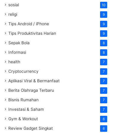
sosial
10
religi
9
Tips Android / iPhone
9
Tips Produktivitas Harian
9
Sepak Bola
8
Informasi
8
health
7
Cryptocurrency
7
Aplikasi Viral & Bermanfaat
7
Berita Olahraga Terbaru
7
Bisnis Rumahan
7
Investasi & Saham
7
Gym & Workout
6
Review Gadget Singkat
6