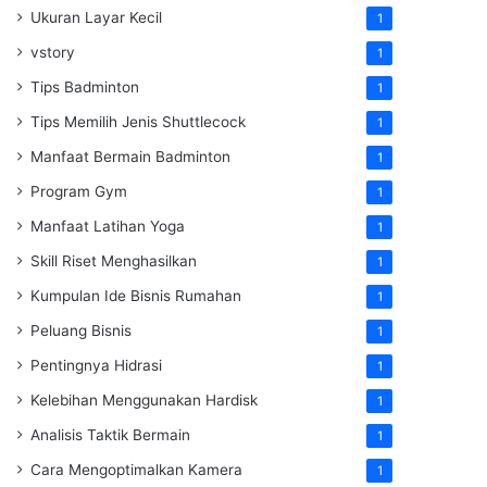
Ukuran Layar Kecil
1
vstory
1
Tips Badminton
1
Tips Memilih Jenis Shuttlecock
1
Manfaat Bermain Badminton
1
Program Gym
1
Manfaat Latihan Yoga
1
Skill Riset Menghasilkan
1
Kumpulan Ide Bisnis Rumahan
1
Peluang Bisnis
1
Pentingnya Hidrasi
1
Kelebihan Menggunakan Hardisk
1
Analisis Taktik Bermain
1
Cara Mengoptimalkan Kamera
1