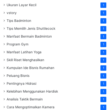
Ukuran Layar Kecil
1
vstory
1
Tips Badminton
1
Tips Memilih Jenis Shuttlecock
1
Manfaat Bermain Badminton
1
Program Gym
1
Manfaat Latihan Yoga
1
Skill Riset Menghasilkan
1
Kumpulan Ide Bisnis Rumahan
1
Peluang Bisnis
1
Pentingnya Hidrasi
1
Kelebihan Menggunakan Hardisk
1
Analisis Taktik Bermain
1
Cara Mengoptimalkan Kamera
1