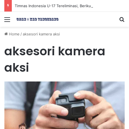
Timnas Indonesia U-17 Tereliminasi, Berikut 4 Tim Lolos ke Semifinal Piala AFF U-17 2026
Menu
Se
Home
/
aksesori kamera aksi
aksesori kamera
aksi