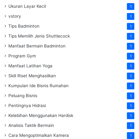
Ukuran Layar Kecil
1
vstory
1
Tips Badminton
1
Tips Memilih Jenis Shuttlecock
1
Manfaat Bermain Badminton
1
Program Gym
1
Manfaat Latihan Yoga
1
Skill Riset Menghasilkan
1
Kumpulan Ide Bisnis Rumahan
1
Peluang Bisnis
1
Pentingnya Hidrasi
1
Kelebihan Menggunakan Hardisk
1
Analisis Taktik Bermain
1
Cara Mengoptimalkan Kamera
1