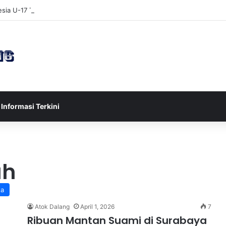
sia U-17 Tereliminasi, Berikut 4 Tim Lolos ke Semifinal Piala AFF U-17 
Informasi Terkini
ah
ta
Atok Dalang
April 1, 2026
7
Ribuan Mantan Suami di Surabaya