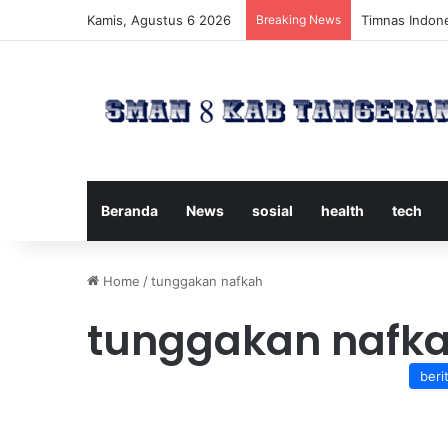
Kamis, Agustus 6 2026
Breaking News
Timnas Indone
Beranda
News
sosial
health
tech
Home
/
tunggakan nafkah
tunggakan nafk
beri