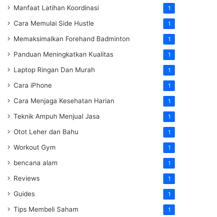
Manfaat Latihan Koordinasi
1
Cara Memulai Side Hustle
1
Memaksimalkan Forehand Badminton
1
Panduan Meningkatkan Kualitas
1
Laptop Ringan Dan Murah
1
Cara iPhone
1
Cara Menjaga Kesehatan Harian
1
Teknik Ampuh Menjual Jasa
1
Otot Leher dan Bahu
1
Workout Gym
1
bencana alam
1
Reviews
1
Guides
1
Tips Membeli Saham
1