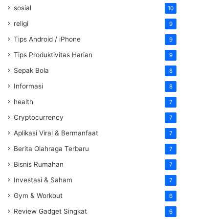
sosial
10
religi
9
Tips Android / iPhone
9
Tips Produktivitas Harian
9
Sepak Bola
8
Informasi
8
health
7
Cryptocurrency
7
Aplikasi Viral & Bermanfaat
7
Berita Olahraga Terbaru
7
Bisnis Rumahan
7
Investasi & Saham
7
Gym & Workout
6
Review Gadget Singkat
6