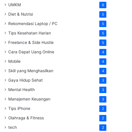
UMKM
6
Diet & Nutrisi
5
Rekomendasi Laptop / PC
5
Tips Kesehatan Harian
5
Freelance & Side Hustle
5
Cara Dapat Uang Online
4
Mobile
4
Skill yang Menghasilkan
4
Gaya Hidup Sehat
3
Mental Health
3
Manajemen Keuangan
3
Tips iPhone
2
Olahraga & Fitness
2
tech
2