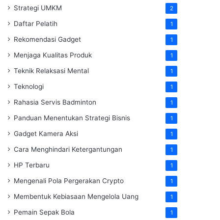
Strategi UMKM
2
Daftar Pelatih
1
Rekomendasi Gadget
1
Menjaga Kualitas Produk
1
Teknik Relaksasi Mental
1
Teknologi
1
Rahasia Servis Badminton
1
Panduan Menentukan Strategi Bisnis
1
Gadget Kamera Aksi
1
Cara Menghindari Ketergantungan
1
HP Terbaru
1
Mengenali Pola Pergerakan Crypto
1
Membentuk Kebiasaan Mengelola Uang
1
Pemain Sepak Bola
1