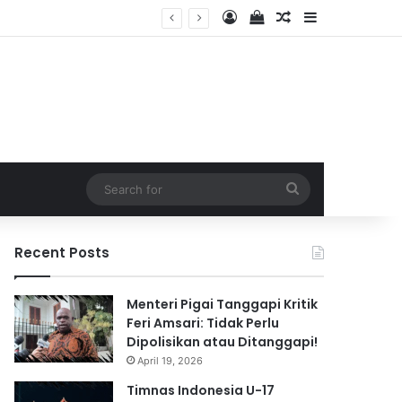
Log In
View your shopping 
Random Article
Sidebar
2026
Search
for
Recent Posts
Menteri Pigai Tanggapi Kritik
Feri Amsari: Tidak Perlu
Dipolisikan atau Ditanggapi!
April 19, 2026
Timnas Indonesia U-17