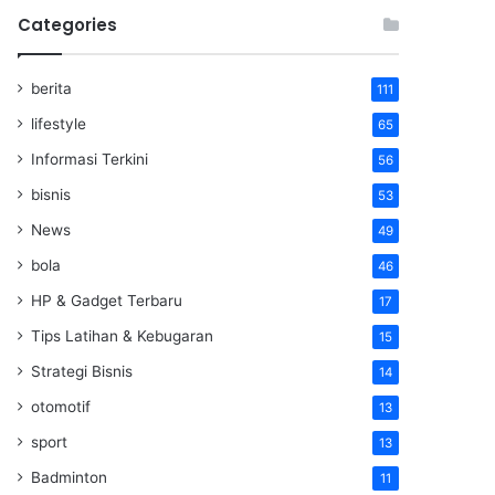
Categories
berita
111
lifestyle
65
Informasi Terkini
56
bisnis
53
News
49
bola
46
HP & Gadget Terbaru
17
Tips Latihan & Kebugaran
15
Strategi Bisnis
14
otomotif
13
sport
13
Badminton
11