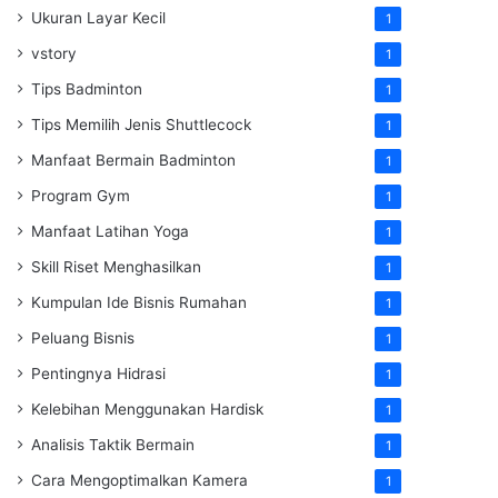
Ukuran Layar Kecil
1
vstory
1
Tips Badminton
1
Tips Memilih Jenis Shuttlecock
1
Manfaat Bermain Badminton
1
Program Gym
1
Manfaat Latihan Yoga
1
Skill Riset Menghasilkan
1
Kumpulan Ide Bisnis Rumahan
1
Peluang Bisnis
1
Pentingnya Hidrasi
1
Kelebihan Menggunakan Hardisk
1
Analisis Taktik Bermain
1
Cara Mengoptimalkan Kamera
1