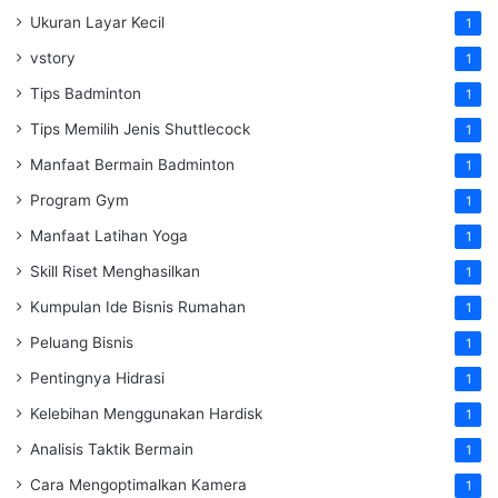
Ukuran Layar Kecil
1
vstory
1
Tips Badminton
1
Tips Memilih Jenis Shuttlecock
1
Manfaat Bermain Badminton
1
Program Gym
1
Manfaat Latihan Yoga
1
Skill Riset Menghasilkan
1
Kumpulan Ide Bisnis Rumahan
1
Peluang Bisnis
1
Pentingnya Hidrasi
1
Kelebihan Menggunakan Hardisk
1
Analisis Taktik Bermain
1
Cara Mengoptimalkan Kamera
1