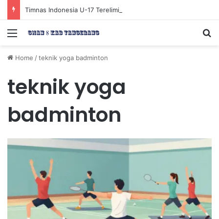
Timnas Indonesia U-17 Tereliminasi, Berikut 4 Tim Lolos ke Semifinal Piala AFF U-17 2026
Menu
Se
Home
/
teknik yoga badminton
teknik yoga
badminton