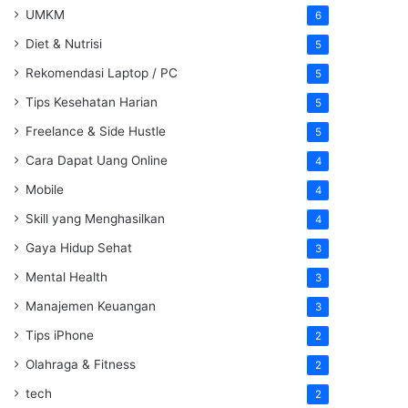
UMKM
6
Diet & Nutrisi
5
Rekomendasi Laptop / PC
5
Tips Kesehatan Harian
5
Freelance & Side Hustle
5
Cara Dapat Uang Online
4
Mobile
4
Skill yang Menghasilkan
4
Gaya Hidup Sehat
3
Mental Health
3
Manajemen Keuangan
3
Tips iPhone
2
Olahraga & Fitness
2
tech
2