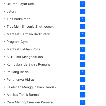
Ukuran Layar Kecil
1
vstory
1
Tips Badminton
1
Tips Memilih Jenis Shuttlecock
1
Manfaat Bermain Badminton
1
Program Gym
1
Manfaat Latihan Yoga
1
Skill Riset Menghasilkan
1
Kumpulan Ide Bisnis Rumahan
1
Peluang Bisnis
1
Pentingnya Hidrasi
1
Kelebihan Menggunakan Hardisk
1
Analisis Taktik Bermain
1
Cara Mengoptimalkan Kamera
1