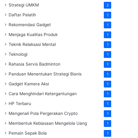
Strategi UMKM
2
Daftar Pelatih
1
Rekomendasi Gadget
1
Menjaga Kualitas Produk
1
Teknik Relaksasi Mental
1
Teknologi
1
Rahasia Servis Badminton
1
Panduan Menentukan Strategi Bisnis
1
Gadget Kamera Aksi
1
Cara Menghindari Ketergantungan
1
HP Terbaru
1
Mengenali Pola Pergerakan Crypto
1
Membentuk Kebiasaan Mengelola Uang
1
Pemain Sepak Bola
1