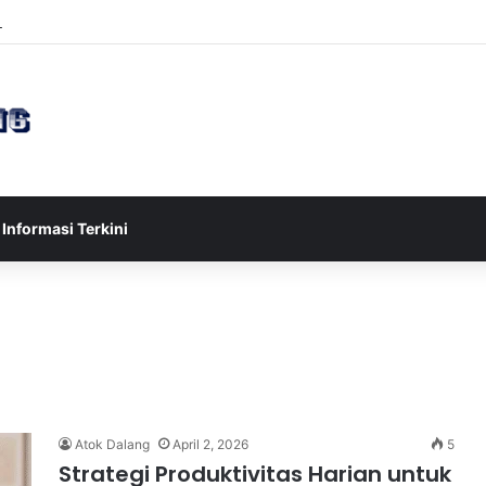
sia U-17 Tereliminasi, Berikut 4 Tim Lolos ke Semifinal Piala AFF U-17 
Informasi Terkini
Atok Dalang
April 2, 2026
5
Strategi Produktivitas Harian untuk