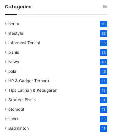
Categories
berita
111
lifestyle
65
Informasi Terkini
56
bisnis
53
News
49
bola
46
HP & Gadget Terbaru
17
Tips Latihan & Kebugaran
15
Strategi Bisnis
14
otomotif
13
sport
13
Badminton
11