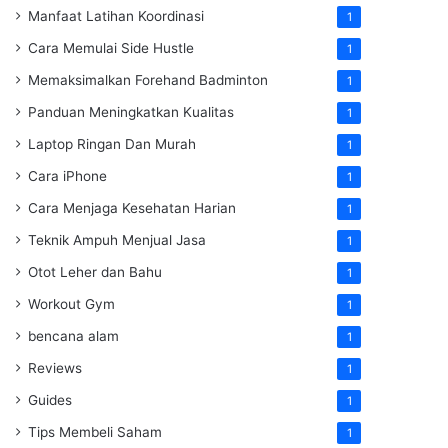
Manfaat Latihan Koordinasi
1
Cara Memulai Side Hustle
1
Memaksimalkan Forehand Badminton
1
Panduan Meningkatkan Kualitas
1
Laptop Ringan Dan Murah
1
Cara iPhone
1
Cara Menjaga Kesehatan Harian
1
Teknik Ampuh Menjual Jasa
1
Otot Leher dan Bahu
1
Workout Gym
1
bencana alam
1
Reviews
1
Guides
1
Tips Membeli Saham
1