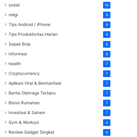
sosial
10
religi
9
Tips Android / iPhone
9
Tips Produktivitas Harian
9
Sepak Bola
8
Informasi
8
health
7
Cryptocurrency
7
Aplikasi Viral & Bermanfaat
7
Berita Olahraga Terbaru
7
Bisnis Rumahan
7
Investasi & Saham
7
Gym & Workout
6
Review Gadget Singkat
6