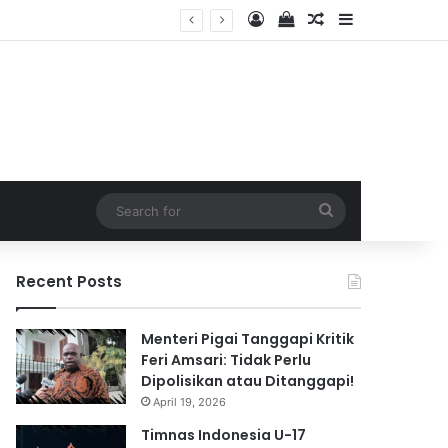
Log In
View your shopping 
Random Article
Sidebar
2026
Search
for
Recent Posts
Menteri Pigai Tanggapi Kritik
Feri Amsari: Tidak Perlu
Dipolisikan atau Ditanggapi!
April 19, 2026
Timnas Indonesia U-17