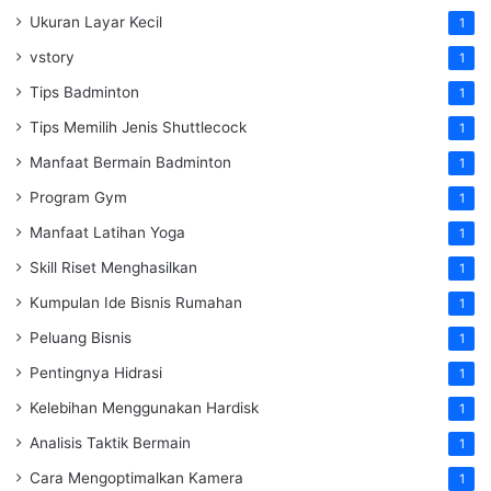
Ukuran Layar Kecil
1
vstory
1
Tips Badminton
1
Tips Memilih Jenis Shuttlecock
1
Manfaat Bermain Badminton
1
Program Gym
1
Manfaat Latihan Yoga
1
Skill Riset Menghasilkan
1
Kumpulan Ide Bisnis Rumahan
1
Peluang Bisnis
1
Pentingnya Hidrasi
1
Kelebihan Menggunakan Hardisk
1
Analisis Taktik Bermain
1
Cara Mengoptimalkan Kamera
1