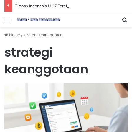
Timnas Indonesia U-17 Tereliminasi, Berikut 4 Tim Lolos ke Semifinal Piala AFF U-17 2026
Menu
Se
Home
/
strategi keanggotaan
strategi
keanggotaan