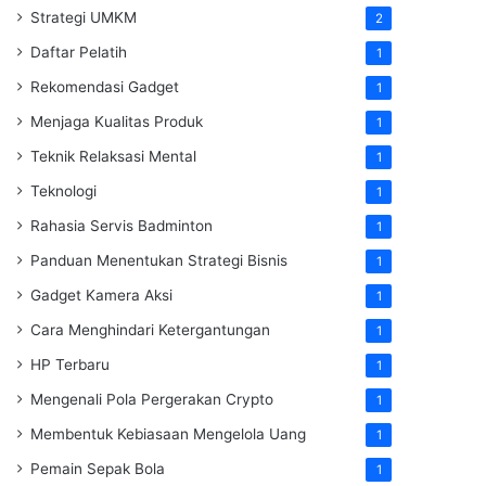
Strategi UMKM
2
Daftar Pelatih
1
Rekomendasi Gadget
1
Menjaga Kualitas Produk
1
Teknik Relaksasi Mental
1
Teknologi
1
Rahasia Servis Badminton
1
Panduan Menentukan Strategi Bisnis
1
Gadget Kamera Aksi
1
Cara Menghindari Ketergantungan
1
HP Terbaru
1
Mengenali Pola Pergerakan Crypto
1
Membentuk Kebiasaan Mengelola Uang
1
Pemain Sepak Bola
1