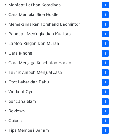
Manfaat Latihan Koordinasi
1
Cara Memulai Side Hustle
1
Memaksimalkan Forehand Badminton
1
Panduan Meningkatkan Kualitas
1
Laptop Ringan Dan Murah
1
Cara iPhone
1
Cara Menjaga Kesehatan Harian
1
Teknik Ampuh Menjual Jasa
1
Otot Leher dan Bahu
1
Workout Gym
1
bencana alam
1
Reviews
1
Guides
1
Tips Membeli Saham
1