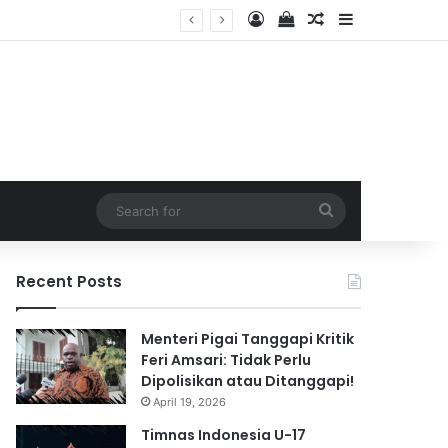
Log In
View your shopping 
Random Article
Sidebar
2026
Search
for
Recent Posts
Menteri Pigai Tanggapi Kritik
Feri Amsari: Tidak Perlu
Dipolisikan atau Ditanggapi!
April 19, 2026
Timnas Indonesia U-17