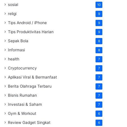
sosial
10
religi
9
Tips Android / iPhone
9
Tips Produktivitas Harian
9
Sepak Bola
8
Informasi
8
health
7
Cryptocurrency
7
Aplikasi Viral & Bermanfaat
7
Berita Olahraga Terbaru
7
Bisnis Rumahan
7
Investasi & Saham
7
Gym & Workout
6
Review Gadget Singkat
6