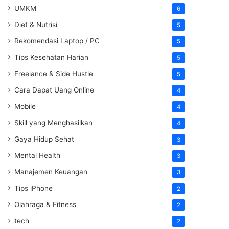
UMKM
6
Diet & Nutrisi
5
Rekomendasi Laptop / PC
5
Tips Kesehatan Harian
5
Freelance & Side Hustle
5
Cara Dapat Uang Online
4
Mobile
4
Skill yang Menghasilkan
4
Gaya Hidup Sehat
3
Mental Health
3
Manajemen Keuangan
3
Tips iPhone
2
Olahraga & Fitness
2
tech
2