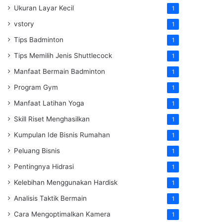
Ukuran Layar Kecil
1
vstory
1
Tips Badminton
1
Tips Memilih Jenis Shuttlecock
1
Manfaat Bermain Badminton
1
Program Gym
1
Manfaat Latihan Yoga
1
Skill Riset Menghasilkan
1
Kumpulan Ide Bisnis Rumahan
1
Peluang Bisnis
1
Pentingnya Hidrasi
1
Kelebihan Menggunakan Hardisk
1
Analisis Taktik Bermain
1
Cara Mengoptimalkan Kamera
1