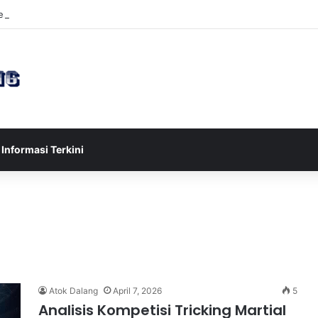
sia U-17 Tereliminasi, Berikut 4 Tim Lolos ke Semifinal Piala AFF U-17 
Informasi Terkini
Atok Dalang
April 7, 2026
5
Analisis Kompetisi Tricking Martial