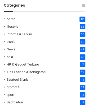
Categories
berita
111
lifestyle
65
Informasi Terkini
56
bisnis
53
News
49
bola
46
HP & Gadget Terbaru
17
Tips Latihan & Kebugaran
15
Strategi Bisnis
14
otomotif
13
sport
13
Badminton
11