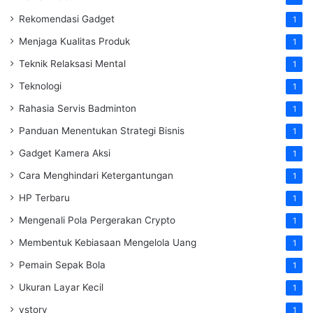
Rekomendasi Gadget
1
Menjaga Kualitas Produk
1
Teknik Relaksasi Mental
1
Teknologi
1
Rahasia Servis Badminton
1
Panduan Menentukan Strategi Bisnis
1
Gadget Kamera Aksi
1
Cara Menghindari Ketergantungan
1
HP Terbaru
1
Mengenali Pola Pergerakan Crypto
1
Membentuk Kebiasaan Mengelola Uang
1
Pemain Sepak Bola
1
Ukuran Layar Kecil
1
vstory
1