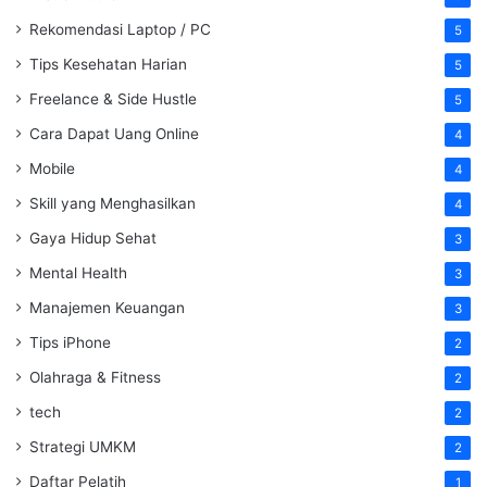
Rekomendasi Laptop / PC
5
Tips Kesehatan Harian
5
Freelance & Side Hustle
5
Cara Dapat Uang Online
4
Mobile
4
Skill yang Menghasilkan
4
Gaya Hidup Sehat
3
Mental Health
3
Manajemen Keuangan
3
Tips iPhone
2
Olahraga & Fitness
2
tech
2
Strategi UMKM
2
Daftar Pelatih
1