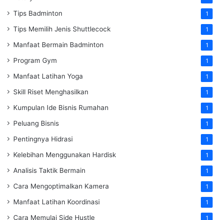
Tips Badminton
1
Tips Memilih Jenis Shuttlecock
1
Manfaat Bermain Badminton
1
Program Gym
1
Manfaat Latihan Yoga
1
Skill Riset Menghasilkan
1
Kumpulan Ide Bisnis Rumahan
1
Peluang Bisnis
1
Pentingnya Hidrasi
1
Kelebihan Menggunakan Hardisk
1
Analisis Taktik Bermain
1
Cara Mengoptimalkan Kamera
1
Manfaat Latihan Koordinasi
1
Cara Memulai Side Hustle
1