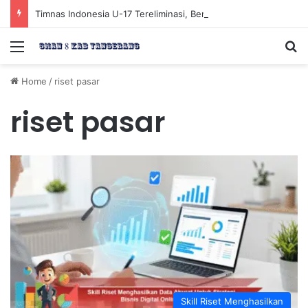
Timnas Indonesia U-17 Tereliminasi, Berikut 4 Tim Lolos ke Semifinal Piala AFF U-17 2026
Menu
Se
Home
/
riset pasar
riset pasar
Skill Riset Menghasilkan