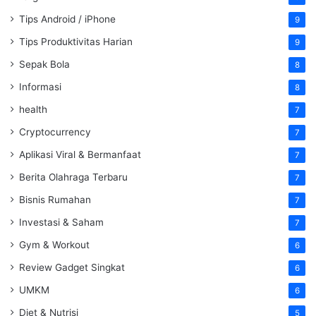
Tips Android / iPhone
9
Tips Produktivitas Harian
9
Sepak Bola
8
Informasi
8
health
7
Cryptocurrency
7
Aplikasi Viral & Bermanfaat
7
Berita Olahraga Terbaru
7
Bisnis Rumahan
7
Investasi & Saham
7
Gym & Workout
6
Review Gadget Singkat
6
UMKM
6
Diet & Nutrisi
5