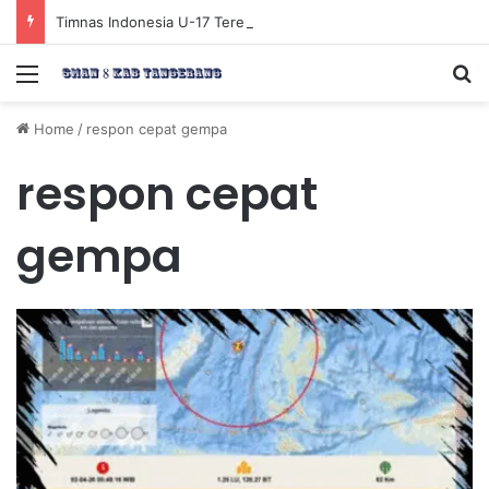
Timnas Indonesia U-17 Tereliminasi, Berikut 4 Tim Lolos ke Semifinal Piala AFF U-17 2026
Menu
Se
Home
/
respon cepat gempa
respon cepat
gempa