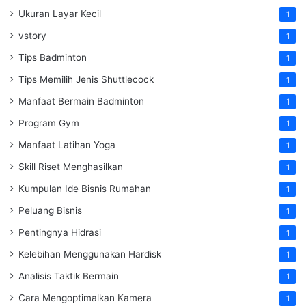
Ukuran Layar Kecil
1
vstory
1
Tips Badminton
1
Tips Memilih Jenis Shuttlecock
1
Manfaat Bermain Badminton
1
Program Gym
1
Manfaat Latihan Yoga
1
Skill Riset Menghasilkan
1
Kumpulan Ide Bisnis Rumahan
1
Peluang Bisnis
1
Pentingnya Hidrasi
1
Kelebihan Menggunakan Hardisk
1
Analisis Taktik Bermain
1
Cara Mengoptimalkan Kamera
1