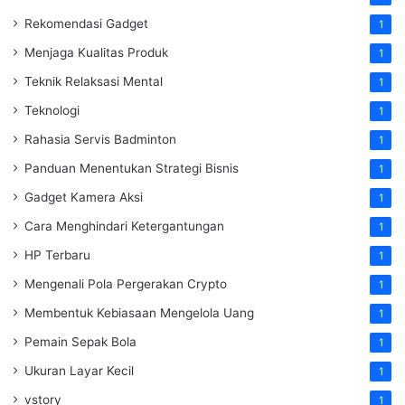
Rekomendasi Gadget
1
Menjaga Kualitas Produk
1
Teknik Relaksasi Mental
1
Teknologi
1
Rahasia Servis Badminton
1
Panduan Menentukan Strategi Bisnis
1
Gadget Kamera Aksi
1
Cara Menghindari Ketergantungan
1
HP Terbaru
1
Mengenali Pola Pergerakan Crypto
1
Membentuk Kebiasaan Mengelola Uang
1
Pemain Sepak Bola
1
Ukuran Layar Kecil
1
vstory
1