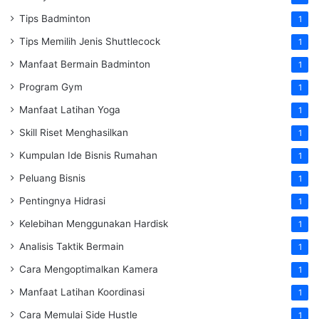
Tips Badminton
1
Tips Memilih Jenis Shuttlecock
1
Manfaat Bermain Badminton
1
Program Gym
1
Manfaat Latihan Yoga
1
Skill Riset Menghasilkan
1
Kumpulan Ide Bisnis Rumahan
1
Peluang Bisnis
1
Pentingnya Hidrasi
1
Kelebihan Menggunakan Hardisk
1
Analisis Taktik Bermain
1
Cara Mengoptimalkan Kamera
1
Manfaat Latihan Koordinasi
1
Cara Memulai Side Hustle
1