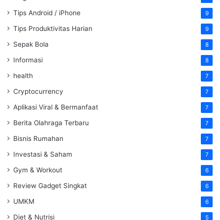
Tips Android / iPhone
9
Tips Produktivitas Harian
9
Sepak Bola
8
Informasi
8
health
7
Cryptocurrency
7
Aplikasi Viral & Bermanfaat
7
Berita Olahraga Terbaru
7
Bisnis Rumahan
7
Investasi & Saham
7
Gym & Workout
6
Review Gadget Singkat
6
UMKM
6
Diet & Nutrisi
5