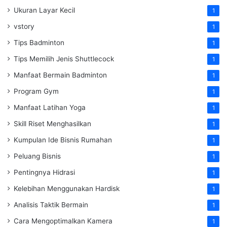
Ukuran Layar Kecil
1
vstory
1
Tips Badminton
1
Tips Memilih Jenis Shuttlecock
1
Manfaat Bermain Badminton
1
Program Gym
1
Manfaat Latihan Yoga
1
Skill Riset Menghasilkan
1
Kumpulan Ide Bisnis Rumahan
1
Peluang Bisnis
1
Pentingnya Hidrasi
1
Kelebihan Menggunakan Hardisk
1
Analisis Taktik Bermain
1
Cara Mengoptimalkan Kamera
1