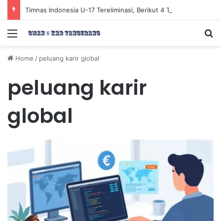
Timnas Indonesia U-17 Tereliminasi, Berikut 4 Tim Lolos ke Semifinal Piala AFF U-17 2026
Menu
Se
Home
/
peluang karir global
peluang karir
global