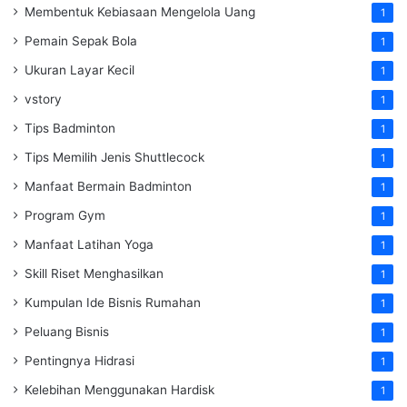
Membentuk Kebiasaan Mengelola Uang
1
Pemain Sepak Bola
1
Ukuran Layar Kecil
1
vstory
1
Tips Badminton
1
Tips Memilih Jenis Shuttlecock
1
Manfaat Bermain Badminton
1
Program Gym
1
Manfaat Latihan Yoga
1
Skill Riset Menghasilkan
1
Kumpulan Ide Bisnis Rumahan
1
Peluang Bisnis
1
Pentingnya Hidrasi
1
Kelebihan Menggunakan Hardisk
1