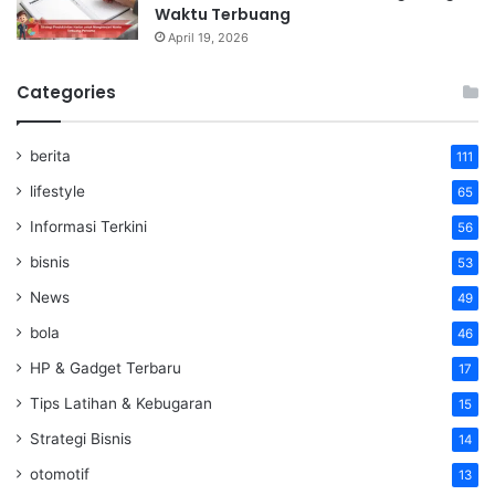
Waktu Terbuang
April 19, 2026
Categories
berita
111
lifestyle
65
Informasi Terkini
56
bisnis
53
News
49
bola
46
HP & Gadget Terbaru
17
Tips Latihan & Kebugaran
15
Strategi Bisnis
14
otomotif
13