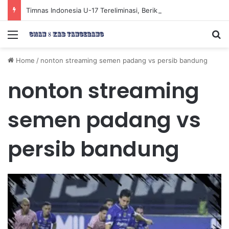
Timnas Indonesia U-17 Tereliminasi, Berikut 4 Tim Lolos ke Semifinal Piala AFF U-17 2026
Menu
Se
Home
/
nonton streaming semen padang vs persib bandung
nonton streaming
semen padang vs
persib bandung