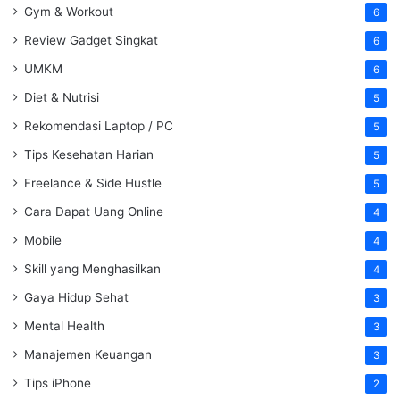
Gym & Workout
6
Review Gadget Singkat
6
UMKM
6
Diet & Nutrisi
5
Rekomendasi Laptop / PC
5
Tips Kesehatan Harian
5
Freelance & Side Hustle
5
Cara Dapat Uang Online
4
Mobile
4
Skill yang Menghasilkan
4
Gaya Hidup Sehat
3
Mental Health
3
Manajemen Keuangan
3
Tips iPhone
2