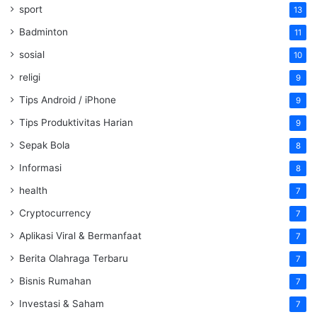
sport
13
Badminton
11
sosial
10
religi
9
Tips Android / iPhone
9
Tips Produktivitas Harian
9
Sepak Bola
8
Informasi
8
health
7
Cryptocurrency
7
Aplikasi Viral & Bermanfaat
7
Berita Olahraga Terbaru
7
Bisnis Rumahan
7
Investasi & Saham
7