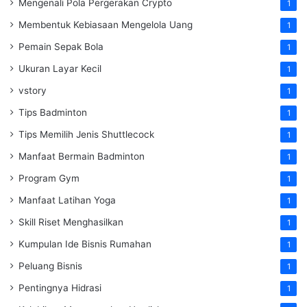
Mengenali Pola Pergerakan Crypto
1
Membentuk Kebiasaan Mengelola Uang
1
Pemain Sepak Bola
1
Ukuran Layar Kecil
1
vstory
1
Tips Badminton
1
Tips Memilih Jenis Shuttlecock
1
Manfaat Bermain Badminton
1
Program Gym
1
Manfaat Latihan Yoga
1
Skill Riset Menghasilkan
1
Kumpulan Ide Bisnis Rumahan
1
Peluang Bisnis
1
Pentingnya Hidrasi
1