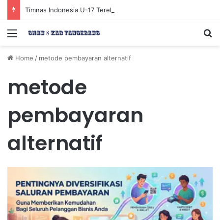
Timnas Indonesia U-17 Tereliminasi, Berikut 4 Tim Lolos ke Semifinal Piala AFF U-17 2026
Menu
Se
Home
/
metode pembayaran alternatif
metode
pembayaran
alternatif