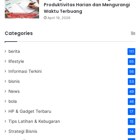
Produktivitas Harian dan Mengurangi
Waktu Terbuang
April 19, 2026
Categories
berita
111
lifestyle
65
Informasi Terkini
56
bisnis
53
News
49
bola
46
HP & Gadget Terbaru
17
Tips Latihan & Kebugaran
15
Strategi Bisnis
14