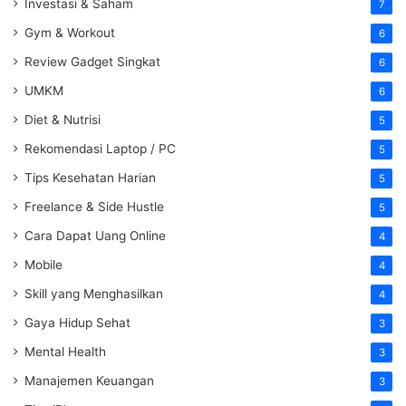
Investasi & Saham
7
Gym & Workout
6
Review Gadget Singkat
6
UMKM
6
Diet & Nutrisi
5
Rekomendasi Laptop / PC
5
Tips Kesehatan Harian
5
Freelance & Side Hustle
5
Cara Dapat Uang Online
4
Mobile
4
Skill yang Menghasilkan
4
Gaya Hidup Sehat
3
Mental Health
3
Manajemen Keuangan
3