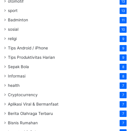
otomotif
13
sport
13
Badminton
11
sosial
10
religi
9
Tips Android / iPhone
9
Tips Produktivitas Harian
9
Sepak Bola
8
Informasi
8
health
7
Cryptocurrency
7
Aplikasi Viral & Bermanfaat
7
Berita Olahraga Terbaru
7
Bisnis Rumahan
7