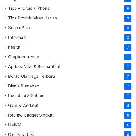
Tips Android / iPhone
9
Tips Produktivitas Harian
9
Sepak Bola
8
Informasi
8
health
7
Cryptocurrency
7
Aplikasi Viral & Bermanfaat
7
Berita Olahraga Terbaru
7
Bisnis Rumahan
7
Investasi & Saham
7
Gym & Workout
6
Review Gadget Singkat
6
UMKM
6
Diet & Nutrisi
5