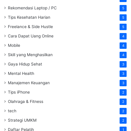
Rekomendasi Laptop / PC
5
Tips Kesehatan Harian
5
Freelance & Side Hustle
5
Cara Dapat Uang Online
4
Mobile
4
Skill yang Menghasilkan
4
Gaya Hidup Sehat
3
Mental Health
3
Manajemen Keuangan
3
Tips iPhone
2
Olahraga & Fitness
2
tech
2
Strategi UMKM
2
Daftar Pelatih
1