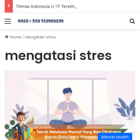
Timnas Indonesia U-17 Tereliminasi, Berikut 4 Tim Lolos ke Semifinal Piala AFF U-17 2026
Menu
Se
Home
/
mengatasi stres
mengatasi stres
Mental Health