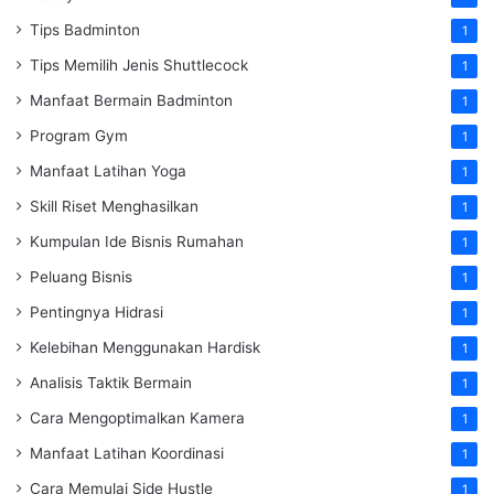
Tips Badminton
1
Tips Memilih Jenis Shuttlecock
1
Manfaat Bermain Badminton
1
Program Gym
1
Manfaat Latihan Yoga
1
Skill Riset Menghasilkan
1
Kumpulan Ide Bisnis Rumahan
1
Peluang Bisnis
1
Pentingnya Hidrasi
1
Kelebihan Menggunakan Hardisk
1
Analisis Taktik Bermain
1
Cara Mengoptimalkan Kamera
1
Manfaat Latihan Koordinasi
1
Cara Memulai Side Hustle
1