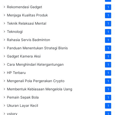
Rekomendasi Gadget
1
Menjaga Kualitas Produk
1
Teknik Relaksasi Mental
1
Teknologi
1
Rahasia Servis Badminton
1
Panduan Menentukan Strategi Bisnis
1
Gadget Kamera Aksi
1
Cara Menghindari Ketergantungan
1
HP Terbaru
1
Mengenali Pola Pergerakan Crypto
1
Membentuk Kebiasaan Mengelola Uang
1
Pemain Sepak Bola
1
Ukuran Layar Kecil
1
vstory
1