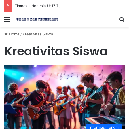
Timnas Indonesia U-17 Tereliminasi, Berikut 4 Tim Lolos ke Semifinal Piala AFF U-17 2026
Menu
Se
Home
/
Kreativitas Siswa
Kreativitas Siswa
Informasi Terkini