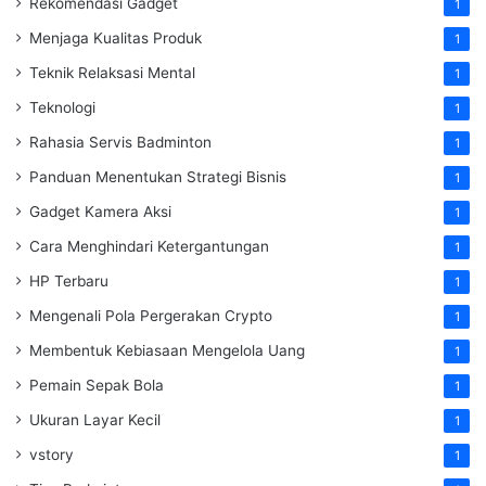
Rekomendasi Gadget
1
Menjaga Kualitas Produk
1
Teknik Relaksasi Mental
1
Teknologi
1
Rahasia Servis Badminton
1
Panduan Menentukan Strategi Bisnis
1
Gadget Kamera Aksi
1
Cara Menghindari Ketergantungan
1
HP Terbaru
1
Mengenali Pola Pergerakan Crypto
1
Membentuk Kebiasaan Mengelola Uang
1
Pemain Sepak Bola
1
Ukuran Layar Kecil
1
vstory
1