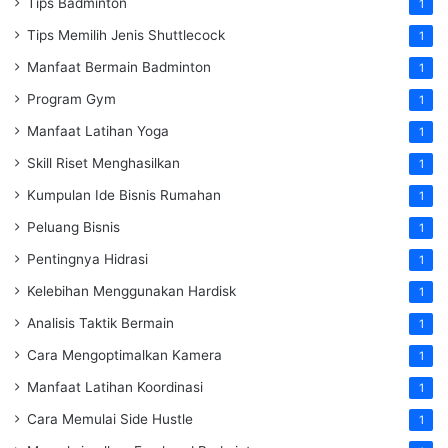
Tips Badminton
1
Tips Memilih Jenis Shuttlecock
1
Manfaat Bermain Badminton
1
Program Gym
1
Manfaat Latihan Yoga
1
Skill Riset Menghasilkan
1
Kumpulan Ide Bisnis Rumahan
1
Peluang Bisnis
1
Pentingnya Hidrasi
1
Kelebihan Menggunakan Hardisk
1
Analisis Taktik Bermain
1
Cara Mengoptimalkan Kamera
1
Manfaat Latihan Koordinasi
1
Cara Memulai Side Hustle
1