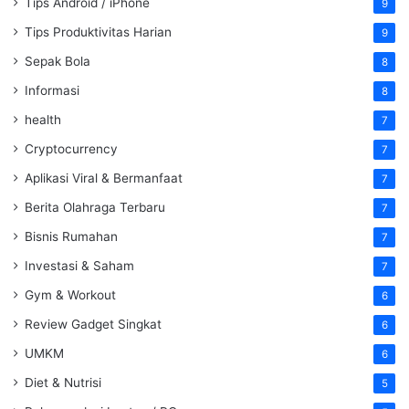
Tips Android / iPhone
9
Tips Produktivitas Harian
9
Sepak Bola
8
Informasi
8
health
7
Cryptocurrency
7
Aplikasi Viral & Bermanfaat
7
Berita Olahraga Terbaru
7
Bisnis Rumahan
7
Investasi & Saham
7
Gym & Workout
6
Review Gadget Singkat
6
UMKM
6
Diet & Nutrisi
5