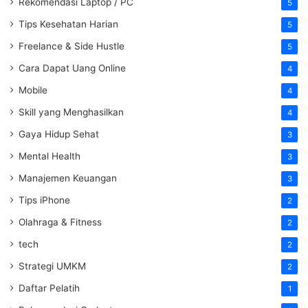
Rekomendasi Laptop / PC
5
Tips Kesehatan Harian
5
Freelance & Side Hustle
5
Cara Dapat Uang Online
4
Mobile
4
Skill yang Menghasilkan
4
Gaya Hidup Sehat
3
Mental Health
3
Manajemen Keuangan
3
Tips iPhone
2
Olahraga & Fitness
2
tech
2
Strategi UMKM
2
Daftar Pelatih
1