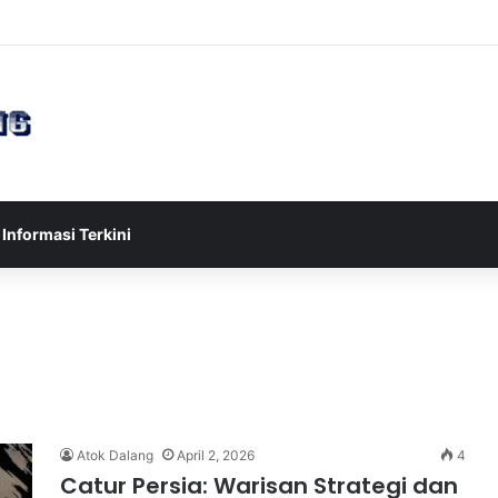
sia U-17 Tereliminasi, Berikut 4 Tim Lolos ke Semifinal Piala AFF U-17 
Informasi Terkini
Atok Dalang
April 2, 2026
4
Catur Persia: Warisan Strategi dan