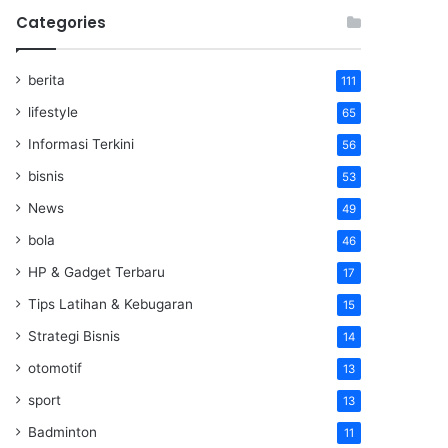
Categories
berita
111
lifestyle
65
Informasi Terkini
56
bisnis
53
News
49
bola
46
HP & Gadget Terbaru
17
Tips Latihan & Kebugaran
15
Strategi Bisnis
14
otomotif
13
sport
13
Badminton
11