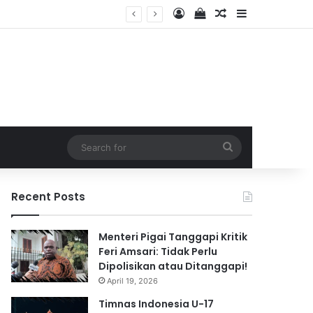
Log In
View your shopping 
Random Article
Sidebar
2026
Search
for
Recent Posts
Menteri Pigai Tanggapi Kritik
Feri Amsari: Tidak Perlu
Dipolisikan atau Ditanggapi!
April 19, 2026
Timnas Indonesia U-17