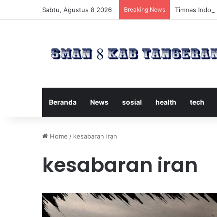
Sabtu, Agustus 8 2026
Breaking News
Timnas Indone
Beranda
News
sosial
health
tech
Home
/
kesabaran iran
kesabaran iran