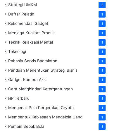
Strategi UMKM
2
Daftar Pelatih
1
Rekomendasi Gadget
1
Menjaga Kualitas Produk
1
Teknik Relaksasi Mental
1
Teknologi
1
Rahasia Servis Badminton
1
Panduan Menentukan Strategi Bisnis
1
Gadget Kamera Aksi
1
Cara Menghindari Ketergantungan
1
HP Terbaru
1
Mengenali Pola Pergerakan Crypto
1
Membentuk Kebiasaan Mengelola Uang
1
Pemain Sepak Bola
1