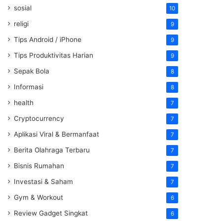
sosial
10
religi
9
Tips Android / iPhone
9
Tips Produktivitas Harian
9
Sepak Bola
8
Informasi
8
health
7
Cryptocurrency
7
Aplikasi Viral & Bermanfaat
7
Berita Olahraga Terbaru
7
Bisnis Rumahan
7
Investasi & Saham
7
Gym & Workout
6
Review Gadget Singkat
6