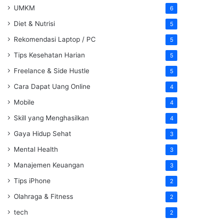
UMKM
6
Diet & Nutrisi
5
Rekomendasi Laptop / PC
5
Tips Kesehatan Harian
5
Freelance & Side Hustle
5
Cara Dapat Uang Online
4
Mobile
4
Skill yang Menghasilkan
4
Gaya Hidup Sehat
3
Mental Health
3
Manajemen Keuangan
3
Tips iPhone
2
Olahraga & Fitness
2
tech
2