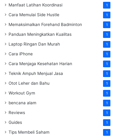
Manfaat Latihan Koordinasi
1
Cara Memulai Side Hustle
1
Memaksimalkan Forehand Badminton
1
Panduan Meningkatkan Kualitas
1
Laptop Ringan Dan Murah
1
Cara iPhone
1
Cara Menjaga Kesehatan Harian
1
Teknik Ampuh Menjual Jasa
1
Otot Leher dan Bahu
1
Workout Gym
1
bencana alam
1
Reviews
1
Guides
1
Tips Membeli Saham
1