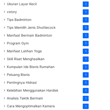
Ukuran Layar Kecil
1
vstory
1
Tips Badminton
1
Tips Memilih Jenis Shuttlecock
1
Manfaat Bermain Badminton
1
Program Gym
1
Manfaat Latihan Yoga
1
Skill Riset Menghasilkan
1
Kumpulan Ide Bisnis Rumahan
1
Peluang Bisnis
1
Pentingnya Hidrasi
1
Kelebihan Menggunakan Hardisk
1
Analisis Taktik Bermain
1
Cara Mengoptimalkan Kamera
1