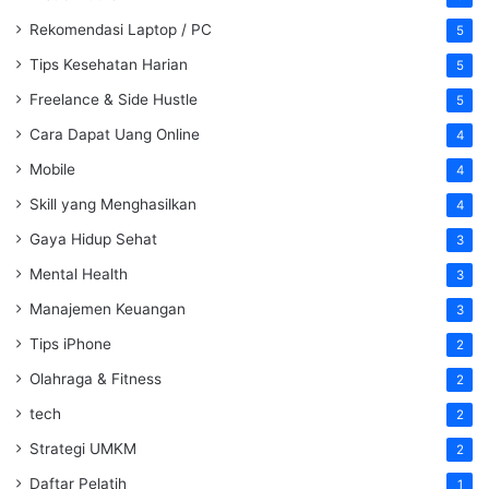
Rekomendasi Laptop / PC
5
Tips Kesehatan Harian
5
Freelance & Side Hustle
5
Cara Dapat Uang Online
4
Mobile
4
Skill yang Menghasilkan
4
Gaya Hidup Sehat
3
Mental Health
3
Manajemen Keuangan
3
Tips iPhone
2
Olahraga & Fitness
2
tech
2
Strategi UMKM
2
Daftar Pelatih
1