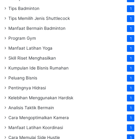
Tips Badminton
1
Tips Memilih Jenis Shuttlecock
1
Manfaat Bermain Badminton
1
Program Gym
1
Manfaat Latihan Yoga
1
Skill Riset Menghasilkan
1
Kumpulan Ide Bisnis Rumahan
1
Peluang Bisnis
1
Pentingnya Hidrasi
1
Kelebihan Menggunakan Hardisk
1
Analisis Taktik Bermain
1
Cara Mengoptimalkan Kamera
1
Manfaat Latihan Koordinasi
1
Cara Memulai Side Hustle
1