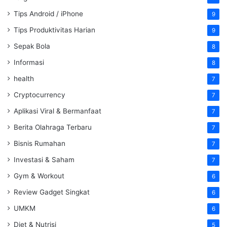
Tips Android / iPhone
9
Tips Produktivitas Harian
9
Sepak Bola
8
Informasi
8
health
7
Cryptocurrency
7
Aplikasi Viral & Bermanfaat
7
Berita Olahraga Terbaru
7
Bisnis Rumahan
7
Investasi & Saham
7
Gym & Workout
6
Review Gadget Singkat
6
UMKM
6
Diet & Nutrisi
5