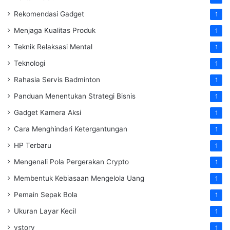
Rekomendasi Gadget
1
Menjaga Kualitas Produk
1
Teknik Relaksasi Mental
1
Teknologi
1
Rahasia Servis Badminton
1
Panduan Menentukan Strategi Bisnis
1
Gadget Kamera Aksi
1
Cara Menghindari Ketergantungan
1
HP Terbaru
1
Mengenali Pola Pergerakan Crypto
1
Membentuk Kebiasaan Mengelola Uang
1
Pemain Sepak Bola
1
Ukuran Layar Kecil
1
vstory
1