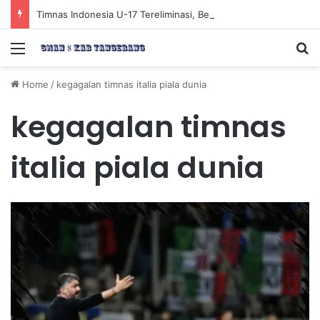
Timnas Indonesia U-17 Tereliminasi, Berikut 4 Tim Lolos ke Semifinal Piala AFF U-17 2026
Menu
Se
Home
/
kegagalan timnas italia piala dunia
kegagalan timnas
italia piala dunia