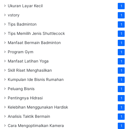
Ukuran Layar Kecil
1
vstory
1
Tips Badminton
1
Tips Memilih Jenis Shuttlecock
1
Manfaat Bermain Badminton
1
Program Gym
1
Manfaat Latihan Yoga
1
Skill Riset Menghasilkan
1
Kumpulan Ide Bisnis Rumahan
1
Peluang Bisnis
1
Pentingnya Hidrasi
1
Kelebihan Menggunakan Hardisk
1
Analisis Taktik Bermain
1
Cara Mengoptimalkan Kamera
1