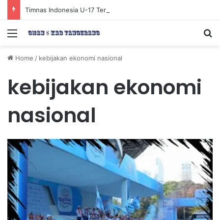
Timnas Indonesia U-17 Tereliminasi, Berikut 4 Tim Lolos ke Semifinal Piala AFF U-17 2026
Menu
Se
Home
/
kebijakan ekonomi nasional
kebijakan ekonomi
nasional