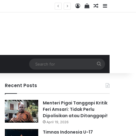
Log In
View your shopping 
Random Article
Sidebar
2026
Search
for
Recent Posts
Menteri Pigai Tanggapi Kritik
Feri Amsari: Tidak Perlu
Dipolisikan atau Ditanggapi!
April 19, 2026
Timnas Indonesia U-17