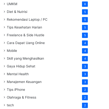
UMKM
6
Diet & Nutrisi
5
Rekomendasi Laptop / PC
5
Tips Kesehatan Harian
5
Freelance & Side Hustle
5
Cara Dapat Uang Online
4
Mobile
4
Skill yang Menghasilkan
4
Gaya Hidup Sehat
3
Mental Health
3
Manajemen Keuangan
3
Tips iPhone
2
Olahraga & Fitness
2
tech
2