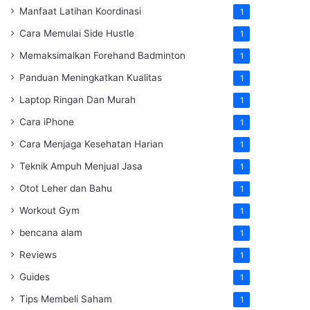
Manfaat Latihan Koordinasi
1
Cara Memulai Side Hustle
1
Memaksimalkan Forehand Badminton
1
Panduan Meningkatkan Kualitas
1
Laptop Ringan Dan Murah
1
Cara iPhone
1
Cara Menjaga Kesehatan Harian
1
Teknik Ampuh Menjual Jasa
1
Otot Leher dan Bahu
1
Workout Gym
1
bencana alam
1
Reviews
1
Guides
1
Tips Membeli Saham
1