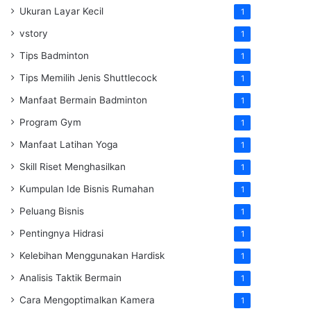
Ukuran Layar Kecil
1
vstory
1
Tips Badminton
1
Tips Memilih Jenis Shuttlecock
1
Manfaat Bermain Badminton
1
Program Gym
1
Manfaat Latihan Yoga
1
Skill Riset Menghasilkan
1
Kumpulan Ide Bisnis Rumahan
1
Peluang Bisnis
1
Pentingnya Hidrasi
1
Kelebihan Menggunakan Hardisk
1
Analisis Taktik Bermain
1
Cara Mengoptimalkan Kamera
1