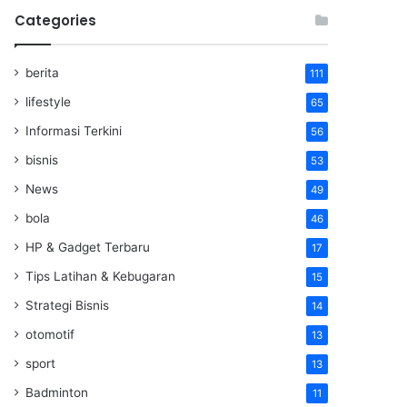
Categories
berita
111
lifestyle
65
Informasi Terkini
56
bisnis
53
News
49
bola
46
HP & Gadget Terbaru
17
Tips Latihan & Kebugaran
15
Strategi Bisnis
14
otomotif
13
sport
13
Badminton
11