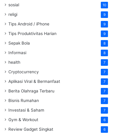
sosial
10
religi
9
Tips Android / iPhone
9
Tips Produktivitas Harian
9
Sepak Bola
8
Informasi
8
health
7
Cryptocurrency
7
Aplikasi Viral & Bermanfaat
7
Berita Olahraga Terbaru
7
Bisnis Rumahan
7
Investasi & Saham
7
Gym & Workout
6
Review Gadget Singkat
6