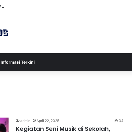
sia U-17 Tereliminasi, Berikut 4 Tim Lolos ke Semifinal Piala AFF U-17 
Informasi Terkini
admin
April 22, 2025
34
Kegiatan Seni Musik di Sekolah,