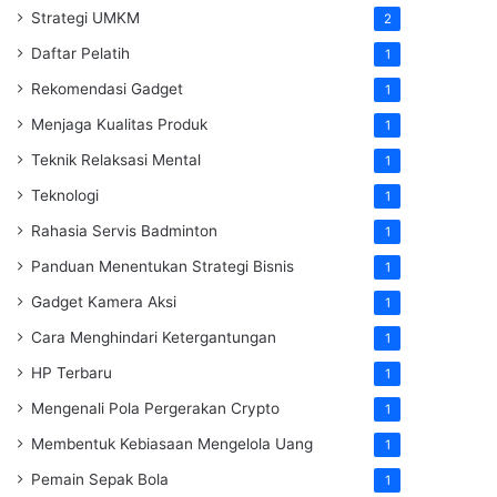
Strategi UMKM
2
Daftar Pelatih
1
Rekomendasi Gadget
1
Menjaga Kualitas Produk
1
Teknik Relaksasi Mental
1
Teknologi
1
Rahasia Servis Badminton
1
Panduan Menentukan Strategi Bisnis
1
Gadget Kamera Aksi
1
Cara Menghindari Ketergantungan
1
HP Terbaru
1
Mengenali Pola Pergerakan Crypto
1
Membentuk Kebiasaan Mengelola Uang
1
Pemain Sepak Bola
1