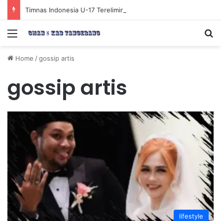
Timnas Indonesia U-17 Tereliminasi, Berikut 4 Tim Lolos ke Semifinal Piala AFF U-17 2026
Menu
Se
Home
/
gossip artis
gossip artis
lifestyle