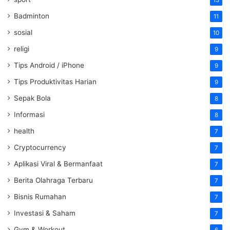
Badminton
11
sosial
10
religi
9
Tips Android / iPhone
9
Tips Produktivitas Harian
9
Sepak Bola
8
Informasi
8
health
7
Cryptocurrency
7
Aplikasi Viral & Bermanfaat
7
Berita Olahraga Terbaru
7
Bisnis Rumahan
7
Investasi & Saham
7
Gym & Workout
6