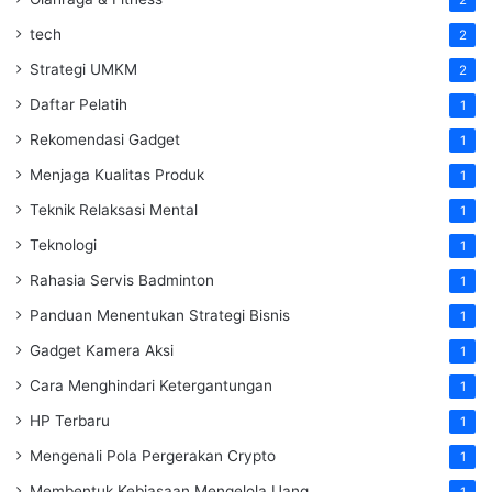
tech
2
Strategi UMKM
2
Daftar Pelatih
1
Rekomendasi Gadget
1
Menjaga Kualitas Produk
1
Teknik Relaksasi Mental
1
Teknologi
1
Rahasia Servis Badminton
1
Panduan Menentukan Strategi Bisnis
1
Gadget Kamera Aksi
1
Cara Menghindari Ketergantungan
1
HP Terbaru
1
Mengenali Pola Pergerakan Crypto
1
Membentuk Kebiasaan Mengelola Uang
1