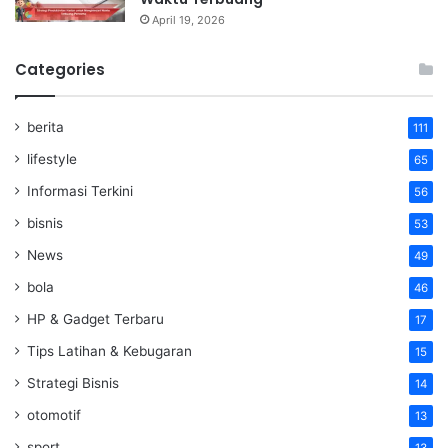
April 19, 2026
Categories
berita
111
lifestyle
65
Informasi Terkini
56
bisnis
53
News
49
bola
46
HP & Gadget Terbaru
17
Tips Latihan & Kebugaran
15
Strategi Bisnis
14
otomotif
13
sport
13