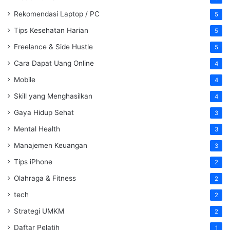
Rekomendasi Laptop / PC
5
Tips Kesehatan Harian
5
Freelance & Side Hustle
5
Cara Dapat Uang Online
4
Mobile
4
Skill yang Menghasilkan
4
Gaya Hidup Sehat
3
Mental Health
3
Manajemen Keuangan
3
Tips iPhone
2
Olahraga & Fitness
2
tech
2
Strategi UMKM
2
Daftar Pelatih
1