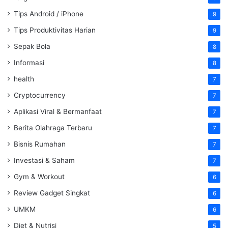
Tips Android / iPhone
9
Tips Produktivitas Harian
9
Sepak Bola
8
Informasi
8
health
7
Cryptocurrency
7
Aplikasi Viral & Bermanfaat
7
Berita Olahraga Terbaru
7
Bisnis Rumahan
7
Investasi & Saham
7
Gym & Workout
6
Review Gadget Singkat
6
UMKM
6
Diet & Nutrisi
5