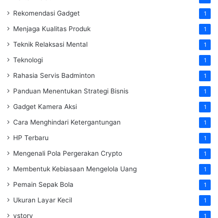
Rekomendasi Gadget
1
Menjaga Kualitas Produk
1
Teknik Relaksasi Mental
1
Teknologi
1
Rahasia Servis Badminton
1
Panduan Menentukan Strategi Bisnis
1
Gadget Kamera Aksi
1
Cara Menghindari Ketergantungan
1
HP Terbaru
1
Mengenali Pola Pergerakan Crypto
1
Membentuk Kebiasaan Mengelola Uang
1
Pemain Sepak Bola
1
Ukuran Layar Kecil
1
vstory
1