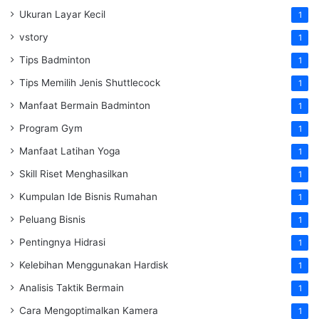
Ukuran Layar Kecil
1
vstory
1
Tips Badminton
1
Tips Memilih Jenis Shuttlecock
1
Manfaat Bermain Badminton
1
Program Gym
1
Manfaat Latihan Yoga
1
Skill Riset Menghasilkan
1
Kumpulan Ide Bisnis Rumahan
1
Peluang Bisnis
1
Pentingnya Hidrasi
1
Kelebihan Menggunakan Hardisk
1
Analisis Taktik Bermain
1
Cara Mengoptimalkan Kamera
1