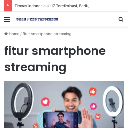
Timnas Indonesia U-17 Tereliminasi, Berikut 4 Tim Lolos ke Semifinal Piala AFF U-17 2026
Menu
Se
Home
/
fitur smartphone streaming
fitur smartphone
streaming