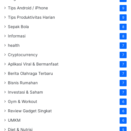
Tips Android / iPhone
9
Tips Produktivitas Harian
9
Sepak Bola
8
Informasi
8
health
7
Cryptocurrency
7
Aplikasi Viral & Bermanfaat
7
Berita Olahraga Terbaru
7
Bisnis Rumahan
7
Investasi & Saham
7
Gym & Workout
6
Review Gadget Singkat
6
UMKM
6
Diet & Nutrisi
5