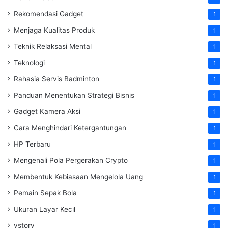
Rekomendasi Gadget
1
Menjaga Kualitas Produk
1
Teknik Relaksasi Mental
1
Teknologi
1
Rahasia Servis Badminton
1
Panduan Menentukan Strategi Bisnis
1
Gadget Kamera Aksi
1
Cara Menghindari Ketergantungan
1
HP Terbaru
1
Mengenali Pola Pergerakan Crypto
1
Membentuk Kebiasaan Mengelola Uang
1
Pemain Sepak Bola
1
Ukuran Layar Kecil
1
vstory
1