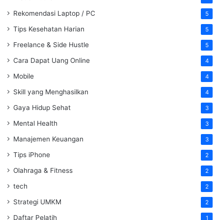
Rekomendasi Laptop / PC
5
Tips Kesehatan Harian
5
Freelance & Side Hustle
5
Cara Dapat Uang Online
4
Mobile
4
Skill yang Menghasilkan
4
Gaya Hidup Sehat
3
Mental Health
3
Manajemen Keuangan
3
Tips iPhone
2
Olahraga & Fitness
2
tech
2
Strategi UMKM
2
Daftar Pelatih
1