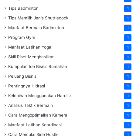
Tips Badminton
1
Tips Memilih Jenis Shuttlecock
1
Manfaat Bermain Badminton
1
Program Gym
1
Manfaat Latihan Yoga
1
Skill Riset Menghasilkan
1
Kumpulan Ide Bisnis Rumahan
1
Peluang Bisnis
1
Pentingnya Hidrasi
1
Kelebihan Menggunakan Hardisk
1
Analisis Taktik Bermain
1
Cara Mengoptimalkan Kamera
1
Manfaat Latihan Koordinasi
1
Cara Memulai Side Hustle
1