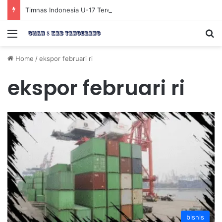
Timnas Indonesia U-17 Tereliminasi, Berikut 4 Tim Lolos ke Semifinal Piala AFF U-17 2026
Menu
Se
Home
/
ekspor februari ri
ekspor februari ri
bisnis