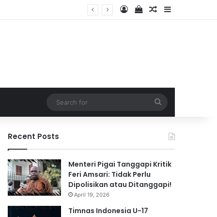
Log In
View your shopping 
Random Article
Sidebar
 2026
Search
for
Recent Posts
Menteri Pigai Tanggapi Kritik
Feri Amsari: Tidak Perlu
Dipolisikan atau Ditanggapi!
April 19, 2026
Timnas Indonesia U-17