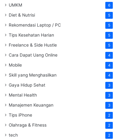
UMKM
6
Diet & Nutrisi
5
Rekomendasi Laptop / PC
5
Tips Kesehatan Harian
5
Freelance & Side Hustle
5
Cara Dapat Uang Online
4
Mobile
4
Skill yang Menghasilkan
4
Gaya Hidup Sehat
3
Mental Health
3
Manajemen Keuangan
3
Tips iPhone
2
Olahraga & Fitness
2
tech
2