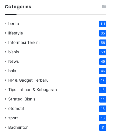
Categories
berita
111
lifestyle
65
Informasi Terkini
56
bisnis
53
News
49
bola
46
HP & Gadget Terbaru
17
Tips Latihan & Kebugaran
15
Strategi Bisnis
14
otomotif
13
sport
13
Badminton
11