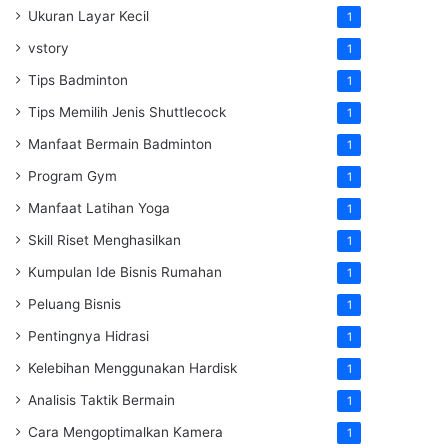
Ukuran Layar Kecil
1
vstory
1
Tips Badminton
1
Tips Memilih Jenis Shuttlecock
1
Manfaat Bermain Badminton
1
Program Gym
1
Manfaat Latihan Yoga
1
Skill Riset Menghasilkan
1
Kumpulan Ide Bisnis Rumahan
1
Peluang Bisnis
1
Pentingnya Hidrasi
1
Kelebihan Menggunakan Hardisk
1
Analisis Taktik Bermain
1
Cara Mengoptimalkan Kamera
1