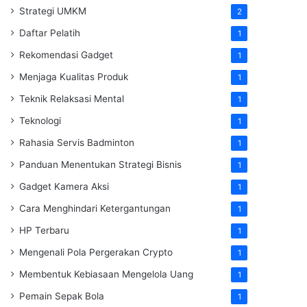
Strategi UMKM
2
Daftar Pelatih
1
Rekomendasi Gadget
1
Menjaga Kualitas Produk
1
Teknik Relaksasi Mental
1
Teknologi
1
Rahasia Servis Badminton
1
Panduan Menentukan Strategi Bisnis
1
Gadget Kamera Aksi
1
Cara Menghindari Ketergantungan
1
HP Terbaru
1
Mengenali Pola Pergerakan Crypto
1
Membentuk Kebiasaan Mengelola Uang
1
Pemain Sepak Bola
1