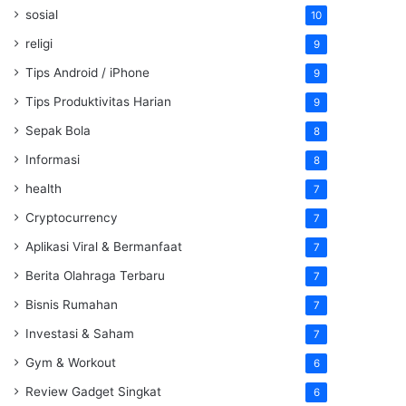
sosial
10
religi
9
Tips Android / iPhone
9
Tips Produktivitas Harian
9
Sepak Bola
8
Informasi
8
health
7
Cryptocurrency
7
Aplikasi Viral & Bermanfaat
7
Berita Olahraga Terbaru
7
Bisnis Rumahan
7
Investasi & Saham
7
Gym & Workout
6
Review Gadget Singkat
6