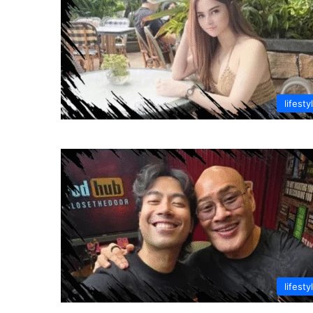
lifesty
lifesty