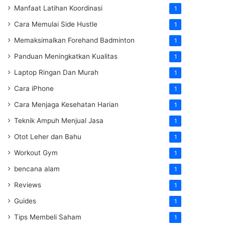
Manfaat Latihan Koordinasi
1
Cara Memulai Side Hustle
1
Memaksimalkan Forehand Badminton
1
Panduan Meningkatkan Kualitas
1
Laptop Ringan Dan Murah
1
Cara iPhone
1
Cara Menjaga Kesehatan Harian
1
Teknik Ampuh Menjual Jasa
1
Otot Leher dan Bahu
1
Workout Gym
1
bencana alam
1
Reviews
1
Guides
1
Tips Membeli Saham
1