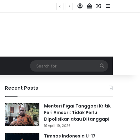
Log In
View your shopping 
Random Article
Sidebar
2026
Search
for
Recent Posts
Menteri Pigai Tanggapi Kritik
Feri Amsari: Tidak Perlu
Dipolisikan atau Ditanggapi!
April 19, 2026
Timnas Indonesia U-17