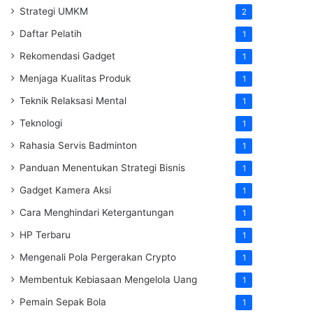
Strategi UMKM
2
Daftar Pelatih
1
Rekomendasi Gadget
1
Menjaga Kualitas Produk
1
Teknik Relaksasi Mental
1
Teknologi
1
Rahasia Servis Badminton
1
Panduan Menentukan Strategi Bisnis
1
Gadget Kamera Aksi
1
Cara Menghindari Ketergantungan
1
HP Terbaru
1
Mengenali Pola Pergerakan Crypto
1
Membentuk Kebiasaan Mengelola Uang
1
Pemain Sepak Bola
1