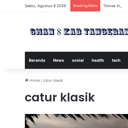
Sabtu, Agustus 8 2026
Breaking News
Timnas Indone
Beranda
News
sosial
health
tech
Home
/
catur klasik
catur klasik