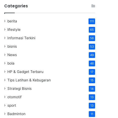
Categories
berita
111
lifestyle
65
Informasi Terkini
56
bisnis
53
News
49
bola
46
HP & Gadget Terbaru
17
Tips Latihan & Kebugaran
15
Strategi Bisnis
14
otomotif
13
sport
13
Badminton
11