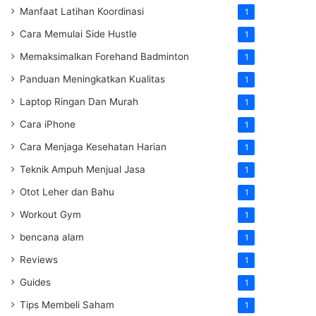
Manfaat Latihan Koordinasi
1
Cara Memulai Side Hustle
1
Memaksimalkan Forehand Badminton
1
Panduan Meningkatkan Kualitas
1
Laptop Ringan Dan Murah
1
Cara iPhone
1
Cara Menjaga Kesehatan Harian
1
Teknik Ampuh Menjual Jasa
1
Otot Leher dan Bahu
1
Workout Gym
1
bencana alam
1
Reviews
1
Guides
1
Tips Membeli Saham
1