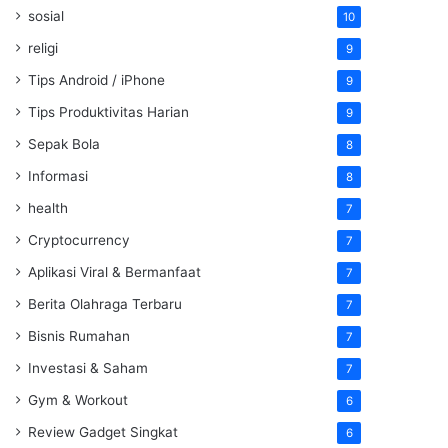
sosial
10
religi
9
Tips Android / iPhone
9
Tips Produktivitas Harian
9
Sepak Bola
8
Informasi
8
health
7
Cryptocurrency
7
Aplikasi Viral & Bermanfaat
7
Berita Olahraga Terbaru
7
Bisnis Rumahan
7
Investasi & Saham
7
Gym & Workout
6
Review Gadget Singkat
6