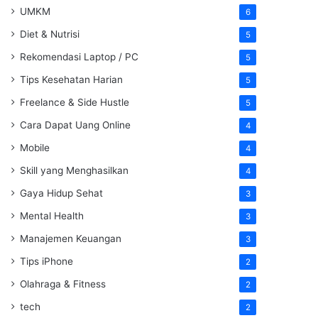
UMKM
6
Diet & Nutrisi
5
Rekomendasi Laptop / PC
5
Tips Kesehatan Harian
5
Freelance & Side Hustle
5
Cara Dapat Uang Online
4
Mobile
4
Skill yang Menghasilkan
4
Gaya Hidup Sehat
3
Mental Health
3
Manajemen Keuangan
3
Tips iPhone
2
Olahraga & Fitness
2
tech
2