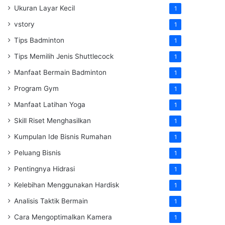
Ukuran Layar Kecil
1
vstory
1
Tips Badminton
1
Tips Memilih Jenis Shuttlecock
1
Manfaat Bermain Badminton
1
Program Gym
1
Manfaat Latihan Yoga
1
Skill Riset Menghasilkan
1
Kumpulan Ide Bisnis Rumahan
1
Peluang Bisnis
1
Pentingnya Hidrasi
1
Kelebihan Menggunakan Hardisk
1
Analisis Taktik Bermain
1
Cara Mengoptimalkan Kamera
1