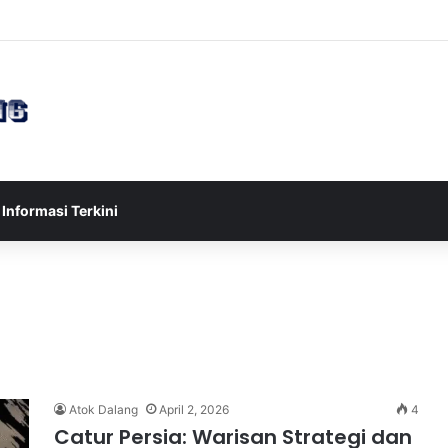
sia U-17 Tereliminasi, Berikut 4 Tim Lolos ke Semifinal Piala AFF U-17 
Informasi Terkini
Atok Dalang
April 2, 2026
4
Catur Persia: Warisan Strategi dan