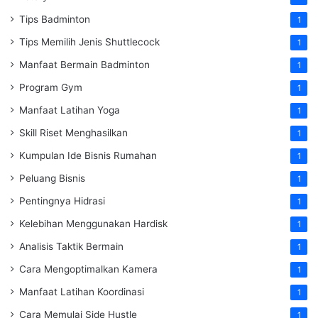
Tips Badminton
1
Tips Memilih Jenis Shuttlecock
1
Manfaat Bermain Badminton
1
Program Gym
1
Manfaat Latihan Yoga
1
Skill Riset Menghasilkan
1
Kumpulan Ide Bisnis Rumahan
1
Peluang Bisnis
1
Pentingnya Hidrasi
1
Kelebihan Menggunakan Hardisk
1
Analisis Taktik Bermain
1
Cara Mengoptimalkan Kamera
1
Manfaat Latihan Koordinasi
1
Cara Memulai Side Hustle
1