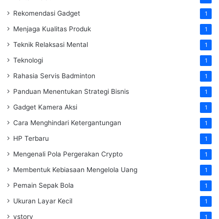
Rekomendasi Gadget
1
Menjaga Kualitas Produk
1
Teknik Relaksasi Mental
1
Teknologi
1
Rahasia Servis Badminton
1
Panduan Menentukan Strategi Bisnis
1
Gadget Kamera Aksi
1
Cara Menghindari Ketergantungan
1
HP Terbaru
1
Mengenali Pola Pergerakan Crypto
1
Membentuk Kebiasaan Mengelola Uang
1
Pemain Sepak Bola
1
Ukuran Layar Kecil
1
vstory
1