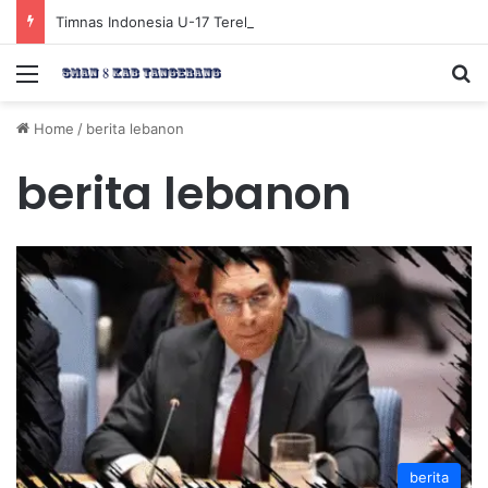
Timnas Indonesia U-17 Tereliminasi, Berikut 4 Tim Lolos ke Semifinal Piala AFF U-17 2026
Menu
Se
Home
/
berita lebanon
berita lebanon
berita