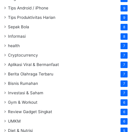
Tips Android / iPhone
9
Tips Produktivitas Harian
9
Sepak Bola
8
Informasi
8
health
7
Cryptocurrency
7
Aplikasi Viral & Bermanfaat
7
Berita Olahraga Terbaru
7
Bisnis Rumahan
7
Investasi & Saham
7
Gym & Workout
6
Review Gadget Singkat
6
UMKM
6
Diet & Nutrisi
5