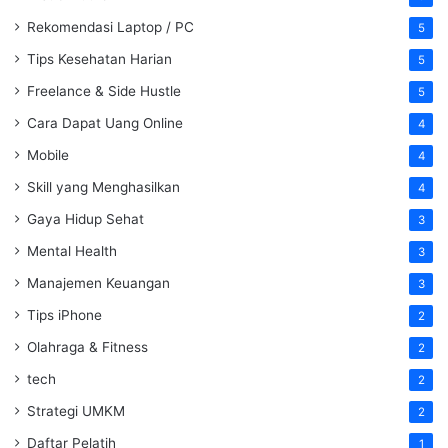
Rekomendasi Laptop / PC
5
Tips Kesehatan Harian
5
Freelance & Side Hustle
5
Cara Dapat Uang Online
4
Mobile
4
Skill yang Menghasilkan
4
Gaya Hidup Sehat
3
Mental Health
3
Manajemen Keuangan
3
Tips iPhone
2
Olahraga & Fitness
2
tech
2
Strategi UMKM
2
Daftar Pelatih
1