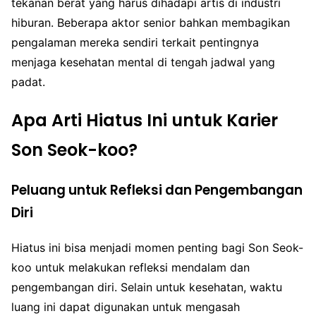
tekanan berat yang harus dihadapi artis di industri
hiburan. Beberapa aktor senior bahkan membagikan
pengalaman mereka sendiri terkait pentingnya
menjaga kesehatan mental di tengah jadwal yang
padat.
Apa Arti Hiatus Ini untuk Karier
Son Seok-koo?
Peluang untuk Refleksi dan Pengembangan
Diri
Hiatus ini bisa menjadi momen penting bagi Son Seok-
koo untuk melakukan refleksi mendalam dan
pengembangan diri. Selain untuk kesehatan, waktu
luang ini dapat digunakan untuk mengasah