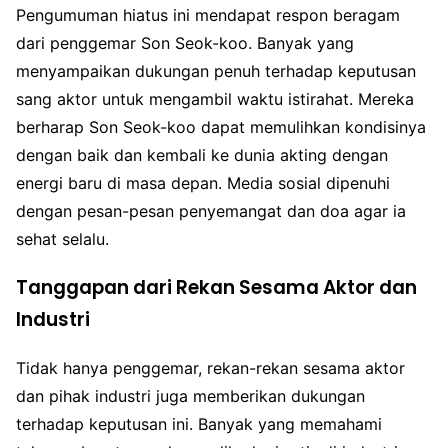
Pengumuman hiatus ini mendapat respon beragam
dari penggemar Son Seok-koo. Banyak yang
menyampaikan dukungan penuh terhadap keputusan
sang aktor untuk mengambil waktu istirahat. Mereka
berharap Son Seok-koo dapat memulihkan kondisinya
dengan baik dan kembali ke dunia akting dengan
energi baru di masa depan. Media sosial dipenuhi
dengan pesan-pesan penyemangat dan doa agar ia
sehat selalu.
Tanggapan dari Rekan Sesama Aktor dan
Industri
Tidak hanya penggemar, rekan-rekan sesama aktor
dan pihak industri juga memberikan dukungan
terhadap keputusan ini. Banyak yang memahami