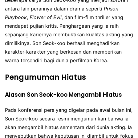
Beberapa karya Son Seok-koo yang menjadi sorotan
antara lain perannya dalam drama seperti
Prison
Playbook
,
Flower of Evil
, dan film-film thriller yang
mendapat pujian kritis. Penghargaan yang ia raih
sepanjang kariernya membuktikan kualitas akting yang
dimilikinya. Son Seok-koo berhasil menghadirkan
karakter-karakter yang berkesan dan memberikan
warna tersendiri bagi dunia perfilman Korea.
Pengumuman Hiatus
Alasan Son Seok-koo Mengambil Hiatus
Pada konferensi pers yang digelar pada awal bulan ini,
Son Seok-koo secara resmi mengumumkan bahwa ia
akan mengambil hiatus sementara dari dunia akting. Ia
menyebutkan bahwa keputusan ini diambil untuk fokus