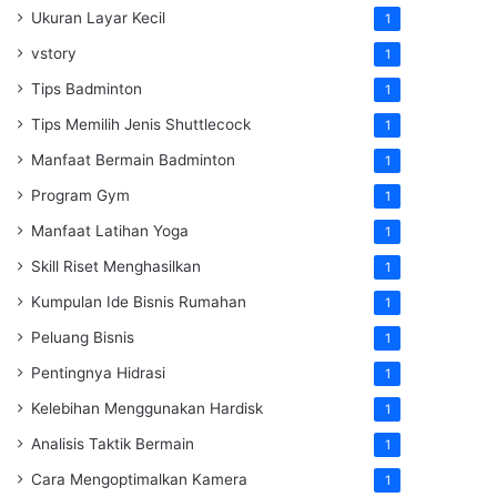
Ukuran Layar Kecil
1
vstory
1
Tips Badminton
1
Tips Memilih Jenis Shuttlecock
1
Manfaat Bermain Badminton
1
Program Gym
1
Manfaat Latihan Yoga
1
Skill Riset Menghasilkan
1
Kumpulan Ide Bisnis Rumahan
1
Peluang Bisnis
1
Pentingnya Hidrasi
1
Kelebihan Menggunakan Hardisk
1
Analisis Taktik Bermain
1
Cara Mengoptimalkan Kamera
1