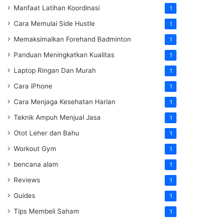
Manfaat Latihan Koordinasi
1
Cara Memulai Side Hustle
1
Memaksimalkan Forehand Badminton
1
Panduan Meningkatkan Kualitas
1
Laptop Ringan Dan Murah
1
Cara iPhone
1
Cara Menjaga Kesehatan Harian
1
Teknik Ampuh Menjual Jasa
1
Otot Leher dan Bahu
1
Workout Gym
1
bencana alam
1
Reviews
1
Guides
1
Tips Membeli Saham
1