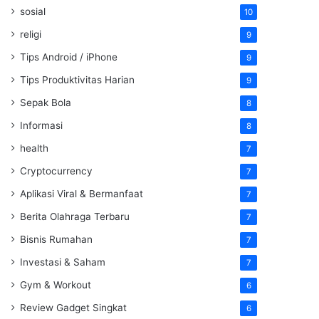
sosial
10
religi
9
Tips Android / iPhone
9
Tips Produktivitas Harian
9
Sepak Bola
8
Informasi
8
health
7
Cryptocurrency
7
Aplikasi Viral & Bermanfaat
7
Berita Olahraga Terbaru
7
Bisnis Rumahan
7
Investasi & Saham
7
Gym & Workout
6
Review Gadget Singkat
6