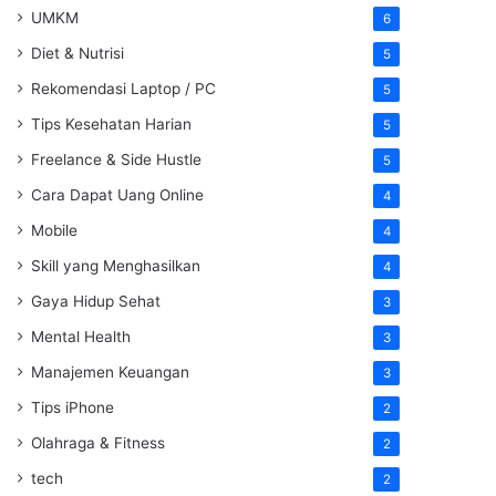
UMKM
6
Diet & Nutrisi
5
Rekomendasi Laptop / PC
5
Tips Kesehatan Harian
5
Freelance & Side Hustle
5
Cara Dapat Uang Online
4
Mobile
4
Skill yang Menghasilkan
4
Gaya Hidup Sehat
3
Mental Health
3
Manajemen Keuangan
3
Tips iPhone
2
Olahraga & Fitness
2
tech
2