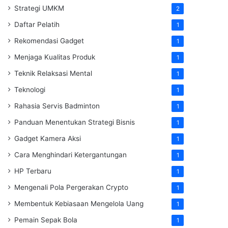
Strategi UMKM
2
Daftar Pelatih
1
Rekomendasi Gadget
1
Menjaga Kualitas Produk
1
Teknik Relaksasi Mental
1
Teknologi
1
Rahasia Servis Badminton
1
Panduan Menentukan Strategi Bisnis
1
Gadget Kamera Aksi
1
Cara Menghindari Ketergantungan
1
HP Terbaru
1
Mengenali Pola Pergerakan Crypto
1
Membentuk Kebiasaan Mengelola Uang
1
Pemain Sepak Bola
1