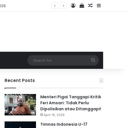
Log In
View your shopping 
Random Article
Sidebar
2026
Search
for
Recent Posts
Menteri Pigai Tanggapi Kritik
Feri Amsari: Tidak Perlu
Dipolisikan atau Ditanggapi!
April 19, 2026
Timnas Indonesia U-17