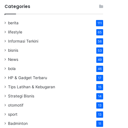
Categories
berita
111
lifestyle
65
Informasi Terkini
56
bisnis
53
News
49
bola
46
HP & Gadget Terbaru
17
Tips Latihan & Kebugaran
15
Strategi Bisnis
14
otomotif
13
sport
13
Badminton
11