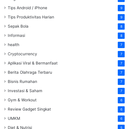
Tips Android / iPhone
9
Tips Produktivitas Harian
9
Sepak Bola
8
Informasi
8
health
7
Cryptocurrency
7
Aplikasi Viral & Bermanfaat
7
Berita Olahraga Terbaru
7
Bisnis Rumahan
7
Investasi & Saham
7
Gym & Workout
6
Review Gadget Singkat
6
UMKM
6
Diet & Nutrisi
5