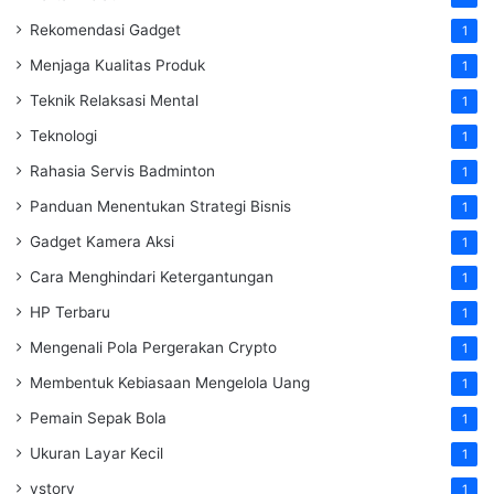
Rekomendasi Gadget
1
Menjaga Kualitas Produk
1
Teknik Relaksasi Mental
1
Teknologi
1
Rahasia Servis Badminton
1
Panduan Menentukan Strategi Bisnis
1
Gadget Kamera Aksi
1
Cara Menghindari Ketergantungan
1
HP Terbaru
1
Mengenali Pola Pergerakan Crypto
1
Membentuk Kebiasaan Mengelola Uang
1
Pemain Sepak Bola
1
Ukuran Layar Kecil
1
vstory
1