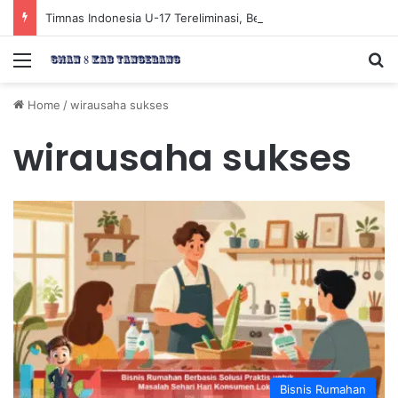
Timnas Indonesia U-17 Tereliminasi, Berikut 4 Tim Lolos ke Semifinal Piala AFF U-17 2026
Menu
Se
Home
/
wirausaha sukses
wirausaha sukses
Bisnis Rumahan