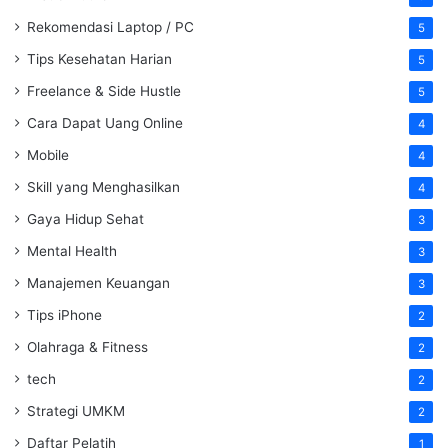
Rekomendasi Laptop / PC
5
Tips Kesehatan Harian
5
Freelance & Side Hustle
5
Cara Dapat Uang Online
4
Mobile
4
Skill yang Menghasilkan
4
Gaya Hidup Sehat
3
Mental Health
3
Manajemen Keuangan
3
Tips iPhone
2
Olahraga & Fitness
2
tech
2
Strategi UMKM
2
Daftar Pelatih
1