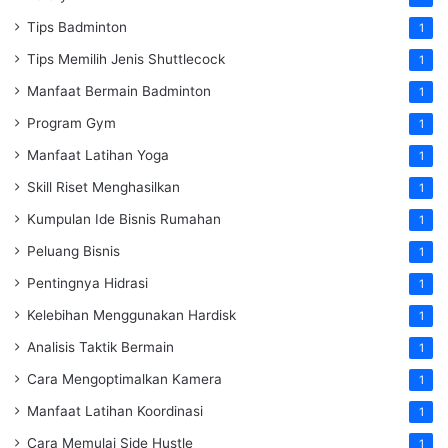
Tips Badminton
1
Tips Memilih Jenis Shuttlecock
1
Manfaat Bermain Badminton
1
Program Gym
1
Manfaat Latihan Yoga
1
Skill Riset Menghasilkan
1
Kumpulan Ide Bisnis Rumahan
1
Peluang Bisnis
1
Pentingnya Hidrasi
1
Kelebihan Menggunakan Hardisk
1
Analisis Taktik Bermain
1
Cara Mengoptimalkan Kamera
1
Manfaat Latihan Koordinasi
1
Cara Memulai Side Hustle
1