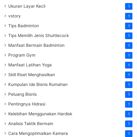
Ukuran Layar Kecil
1
vstory
1
Tips Badminton
1
Tips Memilih Jenis Shuttlecock
1
Manfaat Bermain Badminton
1
Program Gym
1
Manfaat Latihan Yoga
1
Skill Riset Menghasilkan
1
Kumpulan Ide Bisnis Rumahan
1
Peluang Bisnis
1
Pentingnya Hidrasi
1
Kelebihan Menggunakan Hardisk
1
Analisis Taktik Bermain
1
Cara Mengoptimalkan Kamera
1