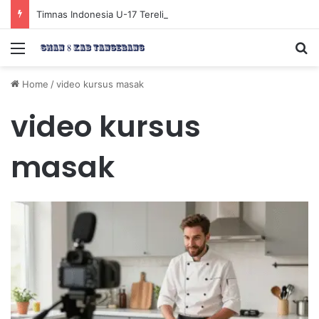
Timnas Indonesia U-17 Tereliminasi, Berikut 4 Tim Lolos ke Semifinal Piala AFF U-17 2026
Menu
Se
Home
/
video kursus masak
video kursus
masak