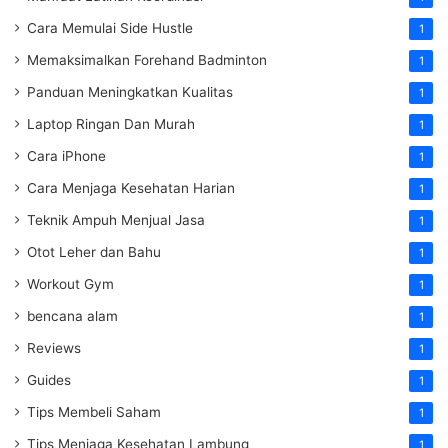
Cara Memulai Side Hustle
1
Memaksimalkan Forehand Badminton
1
Panduan Meningkatkan Kualitas
1
Laptop Ringan Dan Murah
1
Cara iPhone
1
Cara Menjaga Kesehatan Harian
1
Teknik Ampuh Menjual Jasa
1
Otot Leher dan Bahu
1
Workout Gym
1
bencana alam
1
Reviews
1
Guides
1
Tips Membeli Saham
1
Tips Menjaga Kesehatan Lambung
1