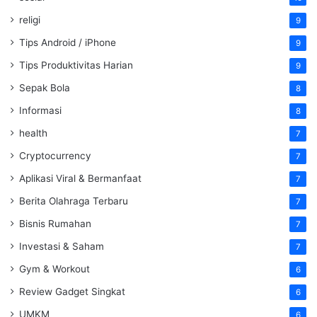
religi
9
Tips Android / iPhone
9
Tips Produktivitas Harian
9
Sepak Bola
8
Informasi
8
health
7
Cryptocurrency
7
Aplikasi Viral & Bermanfaat
7
Berita Olahraga Terbaru
7
Bisnis Rumahan
7
Investasi & Saham
7
Gym & Workout
6
Review Gadget Singkat
6
UMKM
6