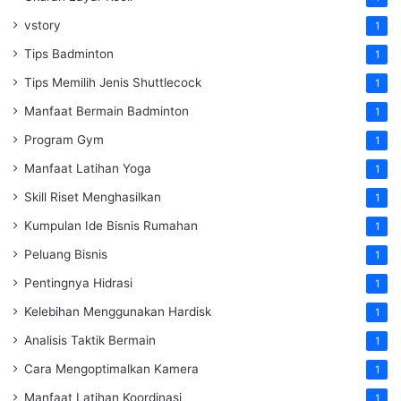
vstory
1
Tips Badminton
1
Tips Memilih Jenis Shuttlecock
1
Manfaat Bermain Badminton
1
Program Gym
1
Manfaat Latihan Yoga
1
Skill Riset Menghasilkan
1
Kumpulan Ide Bisnis Rumahan
1
Peluang Bisnis
1
Pentingnya Hidrasi
1
Kelebihan Menggunakan Hardisk
1
Analisis Taktik Bermain
1
Cara Mengoptimalkan Kamera
1
Manfaat Latihan Koordinasi
1