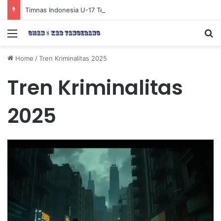
Timnas Indonesia U-17 Tereliminasi, Berikut 4 Tim Lolos ke Semifinal Piala AFF U-17 2026
Menu
Se
Home
/
Tren Kriminalitas 2025
Tren Kriminalitas
2025