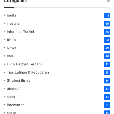
Categories
berita
111
lifestyle
65
Informasi Terkini
56
bisnis
53
News
49
bola
46
HP & Gadget Terbaru
17
Tips Latihan & Kebugaran
15
Strategi Bisnis
14
otomotif
13
sport
13
Badminton
11
sosial
10