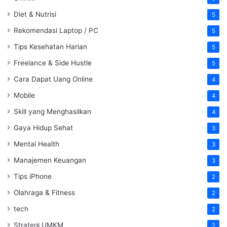
Diet & Nutrisi
5
Rekomendasi Laptop / PC
5
Tips Kesehatan Harian
5
Freelance & Side Hustle
5
Cara Dapat Uang Online
4
Mobile
4
Skill yang Menghasilkan
4
Gaya Hidup Sehat
3
Mental Health
3
Manajemen Keuangan
3
Tips iPhone
2
Olahraga & Fitness
2
tech
2
Strategi UMKM
2