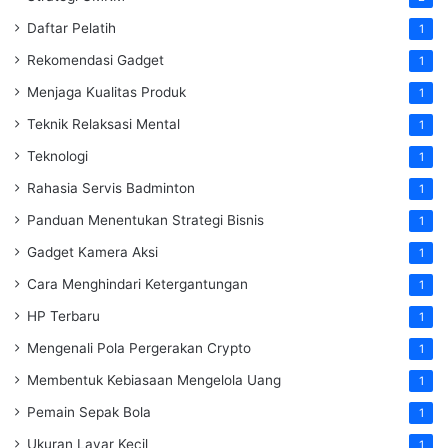
Daftar Pelatih
1
Rekomendasi Gadget
1
Menjaga Kualitas Produk
1
Teknik Relaksasi Mental
1
Teknologi
1
Rahasia Servis Badminton
1
Panduan Menentukan Strategi Bisnis
1
Gadget Kamera Aksi
1
Cara Menghindari Ketergantungan
1
HP Terbaru
1
Mengenali Pola Pergerakan Crypto
1
Membentuk Kebiasaan Mengelola Uang
1
Pemain Sepak Bola
1
Ukuran Layar Kecil
1