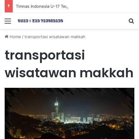
Timnas Indonesia U-17 Tereliminasi, Berikut 4 Tim Lolos ke Semifinal Piala AFF U-17 2026
Menu
Se
Home
/
transportasi wisatawan makkah
transportasi
wisatawan makkah