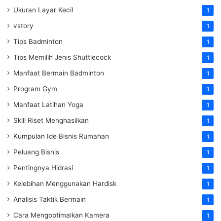
Ukuran Layar Kecil
1
vstory
1
Tips Badminton
1
Tips Memilih Jenis Shuttlecock
1
Manfaat Bermain Badminton
1
Program Gym
1
Manfaat Latihan Yoga
1
Skill Riset Menghasilkan
1
Kumpulan Ide Bisnis Rumahan
1
Peluang Bisnis
1
Pentingnya Hidrasi
1
Kelebihan Menggunakan Hardisk
1
Analisis Taktik Bermain
1
Cara Mengoptimalkan Kamera
1