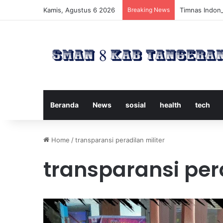
Kamis, Agustus 6 2026
Breaking News
Timnas Indone
Beranda
News
sosial
health
tech
Home
/
transparansi peradilan militer
transparansi pera