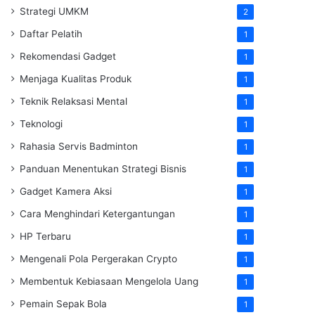
Strategi UMKM
2
Daftar Pelatih
1
Rekomendasi Gadget
1
Menjaga Kualitas Produk
1
Teknik Relaksasi Mental
1
Teknologi
1
Rahasia Servis Badminton
1
Panduan Menentukan Strategi Bisnis
1
Gadget Kamera Aksi
1
Cara Menghindari Ketergantungan
1
HP Terbaru
1
Mengenali Pola Pergerakan Crypto
1
Membentuk Kebiasaan Mengelola Uang
1
Pemain Sepak Bola
1