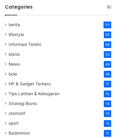
Categories
berita
111
lifestyle
65
Informasi Terkini
56
bisnis
53
News
49
bola
46
HP & Gadget Terbaru
17
Tips Latihan & Kebugaran
15
Strategi Bisnis
14
otomotif
13
sport
13
Badminton
11