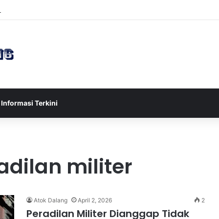
sia U-17 Tereliminasi, Berikut 4 Tim Lolos ke Semifinal Piala AFF U-17 
Informasi Terkini
dilan militer
Atok Dalang
April 2, 2026
2
Peradilan Militer Dianggap Tidak