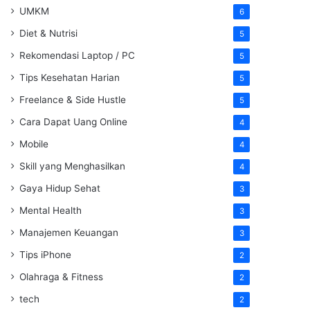
UMKM
6
Diet & Nutrisi
5
Rekomendasi Laptop / PC
5
Tips Kesehatan Harian
5
Freelance & Side Hustle
5
Cara Dapat Uang Online
4
Mobile
4
Skill yang Menghasilkan
4
Gaya Hidup Sehat
3
Mental Health
3
Manajemen Keuangan
3
Tips iPhone
2
Olahraga & Fitness
2
tech
2