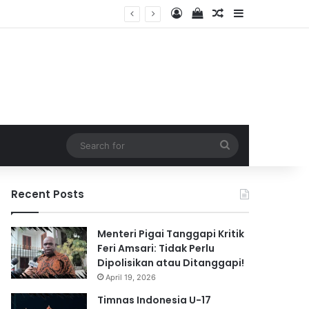
Log In
View your shopping 
Random Article
Sidebar
2026
Search
for
Recent Posts
Menteri Pigai Tanggapi Kritik
Feri Amsari: Tidak Perlu
Dipolisikan atau Ditanggapi!
April 19, 2026
Timnas Indonesia U-17