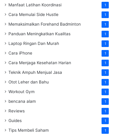
Manfaat Latihan Koordinasi
1
Cara Memulai Side Hustle
1
Memaksimalkan Forehand Badminton
1
Panduan Meningkatkan Kualitas
1
Laptop Ringan Dan Murah
1
Cara iPhone
1
Cara Menjaga Kesehatan Harian
1
Teknik Ampuh Menjual Jasa
1
Otot Leher dan Bahu
1
Workout Gym
1
bencana alam
1
Reviews
1
Guides
1
Tips Membeli Saham
1