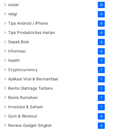
sosial
10
religi
9
Tips Android / iPhone
9
Tips Produktivitas Harian
9
Sepak Bola
8
Informasi
8
health
7
Cryptocurrency
7
Aplikasi Viral & Bermanfaat
7
Berita Olahraga Terbaru
7
Bisnis Rumahan
7
Investasi & Saham
7
Gym & Workout
6
Review Gadget Singkat
6