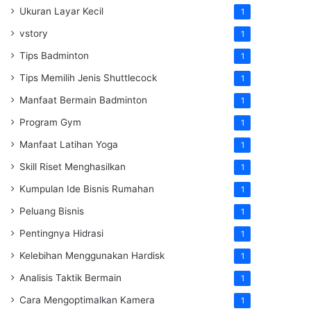
Ukuran Layar Kecil
1
vstory
1
Tips Badminton
1
Tips Memilih Jenis Shuttlecock
1
Manfaat Bermain Badminton
1
Program Gym
1
Manfaat Latihan Yoga
1
Skill Riset Menghasilkan
1
Kumpulan Ide Bisnis Rumahan
1
Peluang Bisnis
1
Pentingnya Hidrasi
1
Kelebihan Menggunakan Hardisk
1
Analisis Taktik Bermain
1
Cara Mengoptimalkan Kamera
1