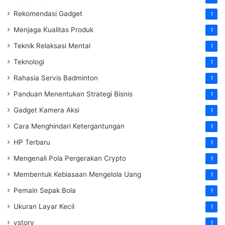
Rekomendasi Gadget
1
Menjaga Kualitas Produk
1
Teknik Relaksasi Mental
1
Teknologi
1
Rahasia Servis Badminton
1
Panduan Menentukan Strategi Bisnis
1
Gadget Kamera Aksi
1
Cara Menghindari Ketergantungan
1
HP Terbaru
1
Mengenali Pola Pergerakan Crypto
1
Membentuk Kebiasaan Mengelola Uang
1
Pemain Sepak Bola
1
Ukuran Layar Kecil
1
vstory
1