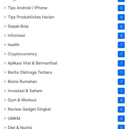
Tips Android / iPhone
9
Tips Produktivitas Harian
9
Sepak Bola
8
Informasi
8
health
7
Cryptocurrency
7
Aplikasi Viral & Bermanfaat
7
Berita Olahraga Terbaru
7
Bisnis Rumahan
7
Investasi & Saham
7
Gym & Workout
6
Review Gadget Singkat
6
UMKM
6
Diet & Nutrisi
5