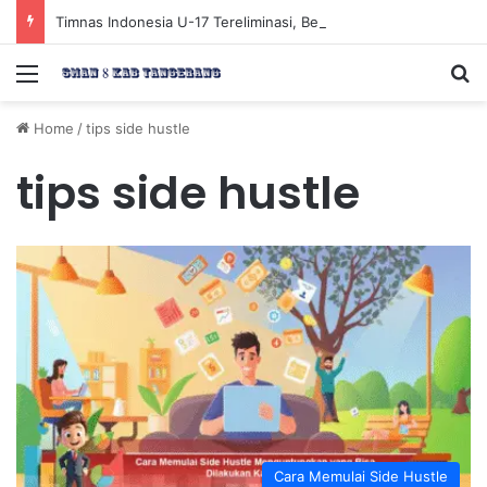
Timnas Indonesia U-17 Tereliminasi, Berikut 4 Tim Lolos ke Semifinal Piala AFF U-17 2026
Menu
Se
Home
/
tips side hustle
tips side hustle
Cara Memulai Side Hustle