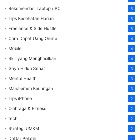
Rekomendasi Laptop / PC
5
Tips Kesehatan Harian
5
Freelance & Side Hustle
5
Cara Dapat Uang Online
4
Mobile
4
Skill yang Menghasilkan
4
Gaya Hidup Sehat
3
Mental Health
3
Manajemen Keuangan
3
Tips iPhone
2
Olahraga & Fitness
2
tech
2
Strategi UMKM
2
Daftar Pelatih
1