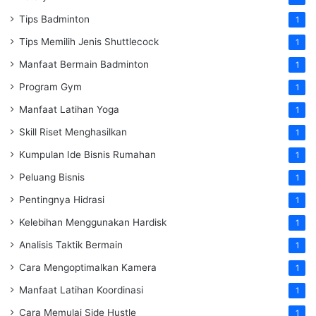
Tips Badminton
1
Tips Memilih Jenis Shuttlecock
1
Manfaat Bermain Badminton
1
Program Gym
1
Manfaat Latihan Yoga
1
Skill Riset Menghasilkan
1
Kumpulan Ide Bisnis Rumahan
1
Peluang Bisnis
1
Pentingnya Hidrasi
1
Kelebihan Menggunakan Hardisk
1
Analisis Taktik Bermain
1
Cara Mengoptimalkan Kamera
1
Manfaat Latihan Koordinasi
1
Cara Memulai Side Hustle
1