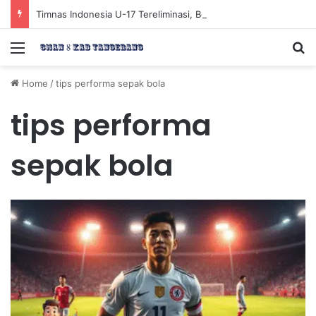
Timnas Indonesia U-17 Tereliminasi, Berikut 4 Tim Lolos ke Semifinal Piala AFF U-17 2026
Menu
Se
Home
/
tips performa sepak bola
tips performa
sepak bola