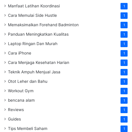
Manfaat Latihan Koordinasi
1
Cara Memulai Side Hustle
1
Memaksimalkan Forehand Badminton
1
Panduan Meningkatkan Kualitas
1
Laptop Ringan Dan Murah
1
Cara iPhone
1
Cara Menjaga Kesehatan Harian
1
Teknik Ampuh Menjual Jasa
1
Otot Leher dan Bahu
1
Workout Gym
1
bencana alam
1
Reviews
1
Guides
1
Tips Membeli Saham
1