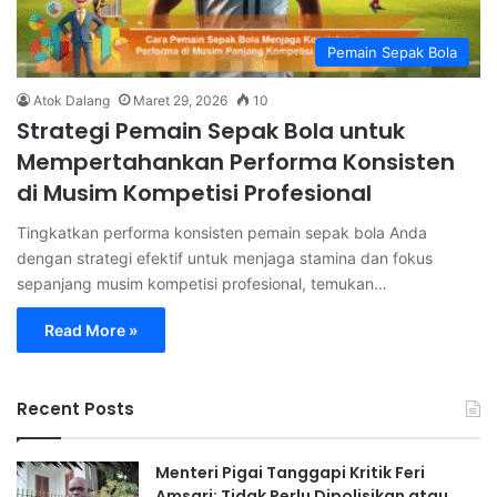
Pemain Sepak Bola
Atok Dalang
Maret 29, 2026
10
Strategi Pemain Sepak Bola untuk
Mempertahankan Performa Konsisten
di Musim Kompetisi Profesional
Tingkatkan performa konsisten pemain sepak bola Anda
dengan strategi efektif untuk menjaga stamina dan fokus
sepanjang musim kompetisi profesional, temukan…
Read More »
Recent Posts
Menteri Pigai Tanggapi Kritik Feri
Amsari: Tidak Perlu Dipolisikan atau