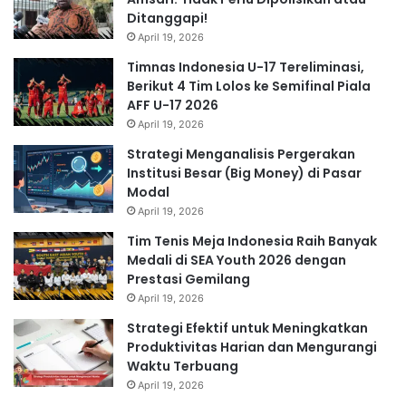
Ditanggapi!
April 19, 2026
Timnas Indonesia U-17 Tereliminasi,
Berikut 4 Tim Lolos ke Semifinal Piala
AFF U-17 2026
April 19, 2026
Strategi Menganalisis Pergerakan
Institusi Besar (Big Money) di Pasar
Modal
April 19, 2026
Tim Tenis Meja Indonesia Raih Banyak
Medali di SEA Youth 2026 dengan
Prestasi Gemilang
April 19, 2026
Strategi Efektif untuk Meningkatkan
Produktivitas Harian dan Mengurangi
Waktu Terbuang
April 19, 2026