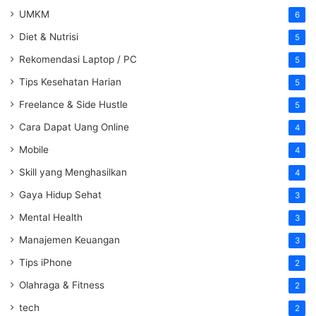
UMKM
6
Diet & Nutrisi
5
Rekomendasi Laptop / PC
5
Tips Kesehatan Harian
5
Freelance & Side Hustle
5
Cara Dapat Uang Online
4
Mobile
4
Skill yang Menghasilkan
4
Gaya Hidup Sehat
3
Mental Health
3
Manajemen Keuangan
3
Tips iPhone
2
Olahraga & Fitness
2
tech
2