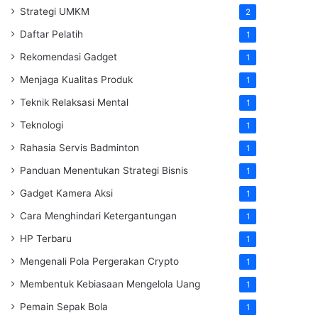
Strategi UMKM
2
Daftar Pelatih
1
Rekomendasi Gadget
1
Menjaga Kualitas Produk
1
Teknik Relaksasi Mental
1
Teknologi
1
Rahasia Servis Badminton
1
Panduan Menentukan Strategi Bisnis
1
Gadget Kamera Aksi
1
Cara Menghindari Ketergantungan
1
HP Terbaru
1
Mengenali Pola Pergerakan Crypto
1
Membentuk Kebiasaan Mengelola Uang
1
Pemain Sepak Bola
1