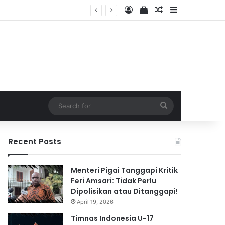
Log In
View your shopping 
Random Article
Sidebar
2026
Search
for
Recent Posts
Menteri Pigai Tanggapi Kritik
Feri Amsari: Tidak Perlu
Dipolisikan atau Ditanggapi!
April 19, 2026
Timnas Indonesia U-17