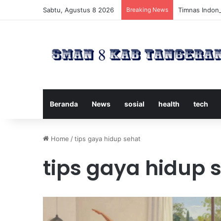
Sabtu, Agustus 8 2026
Breaking News
Timnas Indone
Beranda
News
sosial
health
tech
Home
/
tips gaya hidup sehat
tips gaya hidup 