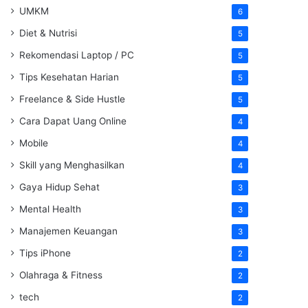
UMKM
6
Diet & Nutrisi
5
Rekomendasi Laptop / PC
5
Tips Kesehatan Harian
5
Freelance & Side Hustle
5
Cara Dapat Uang Online
4
Mobile
4
Skill yang Menghasilkan
4
Gaya Hidup Sehat
3
Mental Health
3
Manajemen Keuangan
3
Tips iPhone
2
Olahraga & Fitness
2
tech
2