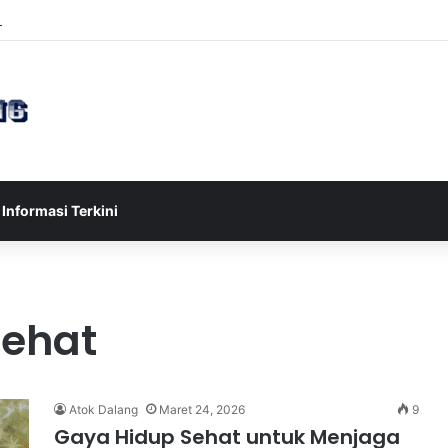
sia U-17 Tereliminasi, Berikut 4 Tim Lolos ke Semifinal Piala AFF U-17 
Informasi Terkini
sehat
Atok Dalang
Maret 24, 2026
9
Gaya Hidup Sehat untuk Menjaga