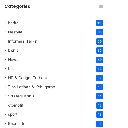
Categories
berita
111
lifestyle
65
Informasi Terkini
56
bisnis
53
News
49
bola
46
HP & Gadget Terbaru
17
Tips Latihan & Kebugaran
15
Strategi Bisnis
14
otomotif
13
sport
13
Badminton
11