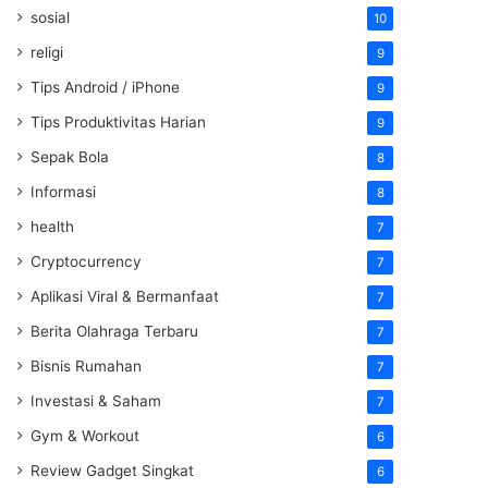
sosial
10
religi
9
Tips Android / iPhone
9
Tips Produktivitas Harian
9
Sepak Bola
8
Informasi
8
health
7
Cryptocurrency
7
Aplikasi Viral & Bermanfaat
7
Berita Olahraga Terbaru
7
Bisnis Rumahan
7
Investasi & Saham
7
Gym & Workout
6
Review Gadget Singkat
6