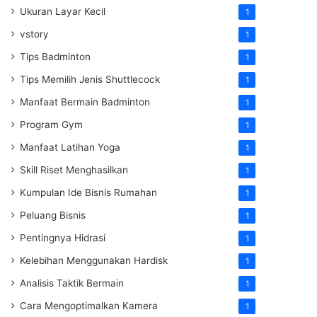
Ukuran Layar Kecil
1
vstory
1
Tips Badminton
1
Tips Memilih Jenis Shuttlecock
1
Manfaat Bermain Badminton
1
Program Gym
1
Manfaat Latihan Yoga
1
Skill Riset Menghasilkan
1
Kumpulan Ide Bisnis Rumahan
1
Peluang Bisnis
1
Pentingnya Hidrasi
1
Kelebihan Menggunakan Hardisk
1
Analisis Taktik Bermain
1
Cara Mengoptimalkan Kamera
1