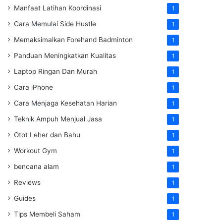
Manfaat Latihan Koordinasi
1
Cara Memulai Side Hustle
1
Memaksimalkan Forehand Badminton
1
Panduan Meningkatkan Kualitas
1
Laptop Ringan Dan Murah
1
Cara iPhone
1
Cara Menjaga Kesehatan Harian
1
Teknik Ampuh Menjual Jasa
1
Otot Leher dan Bahu
1
Workout Gym
1
bencana alam
1
Reviews
1
Guides
1
Tips Membeli Saham
1