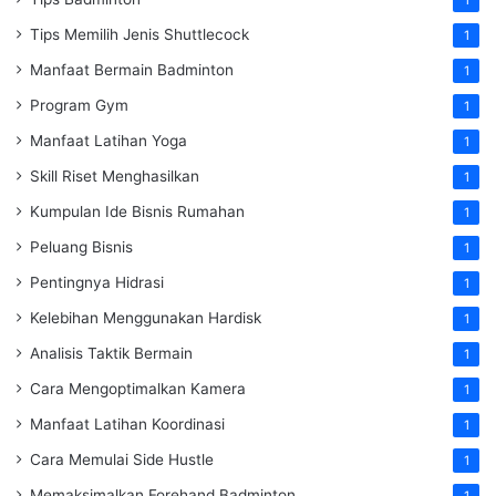
1
Tips Memilih Jenis Shuttlecock
1
Manfaat Bermain Badminton
1
Program Gym
1
Manfaat Latihan Yoga
1
Skill Riset Menghasilkan
1
Kumpulan Ide Bisnis Rumahan
1
Peluang Bisnis
1
Pentingnya Hidrasi
1
Kelebihan Menggunakan Hardisk
1
Analisis Taktik Bermain
1
Cara Mengoptimalkan Kamera
1
Manfaat Latihan Koordinasi
1
Cara Memulai Side Hustle
1
Memaksimalkan Forehand Badminton