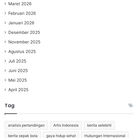
Maret 2026
Februari 2026
Januari 2026
Desember 2025
November 2025
Agustus 2025
Juli 2025
Juni 2025
Mei 2025
April 2025
Tag
analisis pertandingan
Artis Indonesia
berita selebriti
berita sepak bola
gaya hidup sehat
Hubungan Internasional