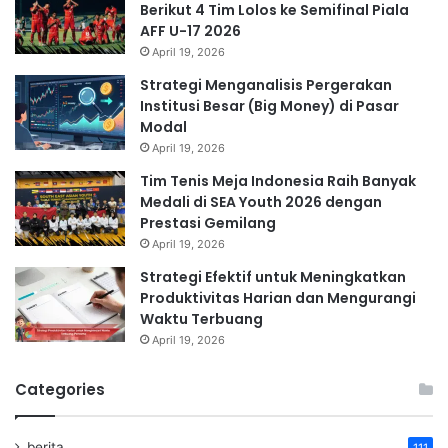
Berikut 4 Tim Lolos ke Semifinal Piala
AFF U-17 2026
April 19, 2026
Strategi Menganalisis Pergerakan
Institusi Besar (Big Money) di Pasar
Modal
April 19, 2026
Tim Tenis Meja Indonesia Raih Banyak
Medali di SEA Youth 2026 dengan
Prestasi Gemilang
April 19, 2026
Strategi Efektif untuk Meningkatkan
Produktivitas Harian dan Mengurangi
Waktu Terbuang
April 19, 2026
Categories
berita