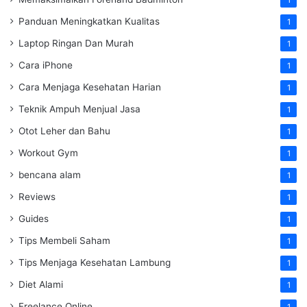
1
Panduan Meningkatkan Kualitas
1
Laptop Ringan Dan Murah
1
Cara iPhone
1
Cara Menjaga Kesehatan Harian
1
Teknik Ampuh Menjual Jasa
1
Otot Leher dan Bahu
1
Workout Gym
1
bencana alam
1
Reviews
1
Guides
1
Tips Membeli Saham
1
Tips Menjaga Kesehatan Lambung
1
Diet Alami
1
Freelance Online