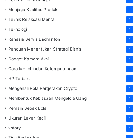
1
Menjaga Kualitas Produk
1
Teknik Relaksasi Mental
1
Teknologi
1
Rahasia Servis Badminton
1
Panduan Menentukan Strategi Bisnis
1
Gadget Kamera Aksi
1
Cara Menghindari Ketergantungan
1
HP Terbaru
1
Mengenali Pola Pergerakan Crypto
1
Membentuk Kebiasaan Mengelola Uang
1
Pemain Sepak Bola
1
Ukuran Layar Kecil
1
vstory
1
Tips Badminton