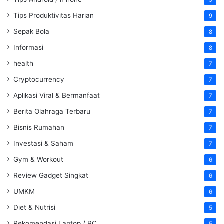
9
Tips Produktivitas Harian
9
Sepak Bola
8
Informasi
8
health
7
Cryptocurrency
7
Aplikasi Viral & Bermanfaat
7
Berita Olahraga Terbaru
7
Bisnis Rumahan
7
Investasi & Saham
7
Gym & Workout
6
Review Gadget Singkat
6
UMKM
6
Diet & Nutrisi
5
Rekomendasi Laptop / PC