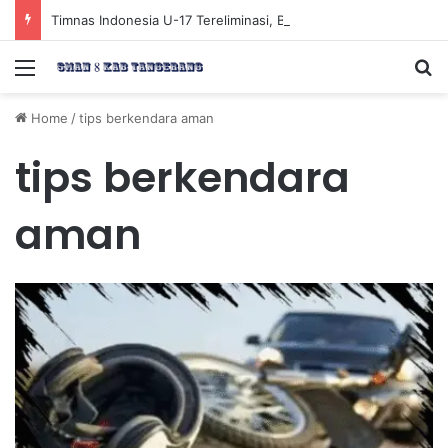
Timnas Indonesia U-17 Tereliminasi, Berikut 4 Tim Lolos ke Semifinal Piala AFF U-17 2026
Menu
Se
Home
/
tips berkendara aman
tips berkendara
aman