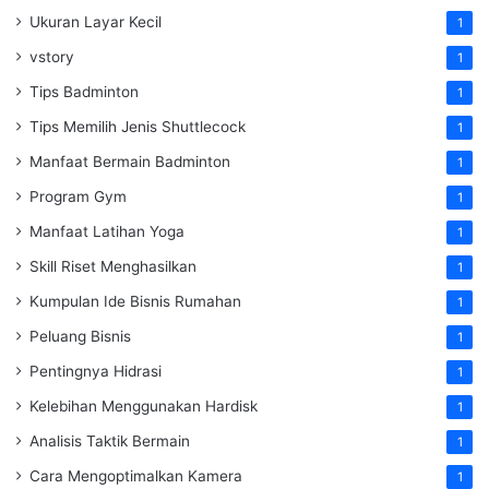
Ukuran Layar Kecil
1
vstory
1
Tips Badminton
1
Tips Memilih Jenis Shuttlecock
1
Manfaat Bermain Badminton
1
Program Gym
1
Manfaat Latihan Yoga
1
Skill Riset Menghasilkan
1
Kumpulan Ide Bisnis Rumahan
1
Peluang Bisnis
1
Pentingnya Hidrasi
1
Kelebihan Menggunakan Hardisk
1
Analisis Taktik Bermain
1
Cara Mengoptimalkan Kamera
1