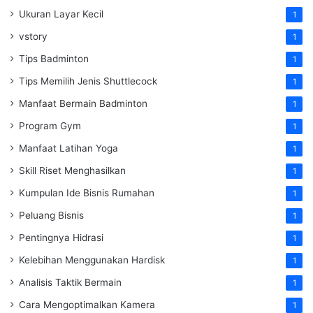
Ukuran Layar Kecil
1
vstory
1
Tips Badminton
1
Tips Memilih Jenis Shuttlecock
1
Manfaat Bermain Badminton
1
Program Gym
1
Manfaat Latihan Yoga
1
Skill Riset Menghasilkan
1
Kumpulan Ide Bisnis Rumahan
1
Peluang Bisnis
1
Pentingnya Hidrasi
1
Kelebihan Menggunakan Hardisk
1
Analisis Taktik Bermain
1
Cara Mengoptimalkan Kamera
1