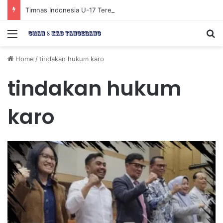
Timnas Indonesia U-17 Tereliminasi, Berikut 4 Tim Lolos ke Semifinal Piala AFF U-17 2026
Menu
Se
Home
/
tindakan hukum karo
tindakan hukum
karo